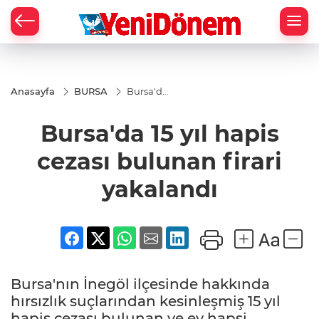
Zİ
Anasayfa
BURSA
Bursa'da
15 yıl
hapis
Bursa'da 15 yıl hapis
cezası
bulunan
firari
cezası bulunan firari
yakalandı
yakalandı
Bursa'nın İnegöl ilçesinde hakkında
hırsızlık suçlarından kesinleşmiş 15 yıl
hapis cezası bulunan ve ev hapsi