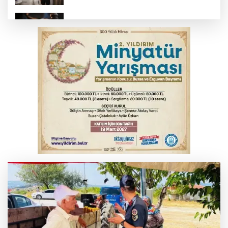
Yargıtay’dan primle çalışanlara müjde
Polisin 'dur' ihtarına uymadı, ceza
duvarına tosladı
Bursa'da yolcu otobüsünün çarptığı
kadın ağır yaralandı
2 katlı 24 kişilik işçi konteynerinde
yangın