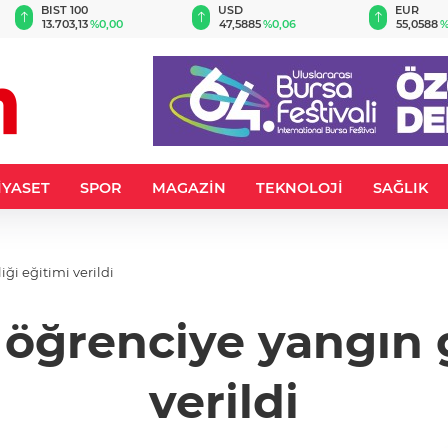
BIST 100
USD
EUR
13.703,13
%0,00
47,5885
%0,06
55,0588
%
İYASET
SPOR
MAGAZİN
TEKNOLOJİ
SAĞLIK
ği eğitimi verildi
 öğrenciye yangın 
verildi