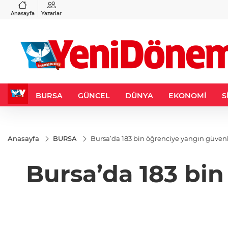
VND
GAU/TRY
6
%0,37
0,0018
%0,13
6.512,09
%0,25
Anasayfa
Yazarlar
BURSA
GÜNCEL
DÜNYA
EKONOMİ
S
Anasayfa
BURSA
Bursa’da 183 bin öğrenciye yangın güvenli
Bursa’da 183 bin