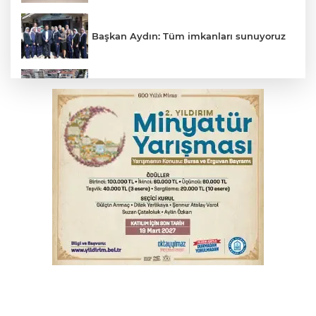
Başkan Aydın: Tüm imkanları sunuyoruz
Başkan Dalgıç: Denizler halkındır
Bursa'da akıma kapılan mühendis ağır
yaralandı
Bursa'da kontrolden çıkan araç orta
refüje çıktı
Bursa'da tavuk çiftliğinde yangın