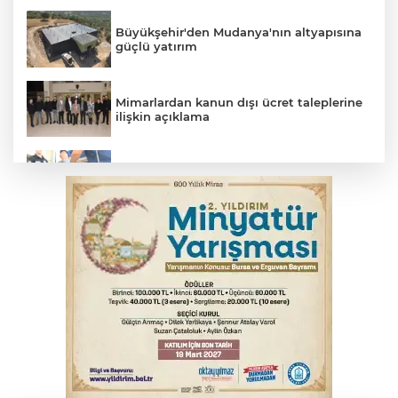
Büyükşehir'den Mudanya'nın altyapısına
güçlü yatırım
Mimarlardan kanun dışı ücret taleplerine
ilişkin açıklama
Suikast timinin son firarisinden kan
donduran ifade
Osmangazi’de yeşil alanlar titizlikle
korunuyor
Bursa'da tavuk çiftliğinde yangın
Bursa'da kontrolden çıkan araç orta
refüje çıktı