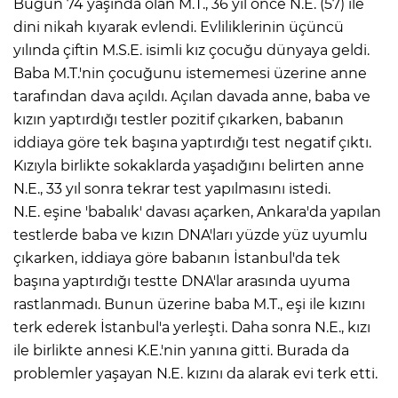
Bugün 74 yaşında olan M.T., 36 yıl önce N.E. (57) ile
dini nikah kıyarak evlendi. Evliliklerinin üçüncü
yılında çiftin M.S.E. isimli kız çocuğu dünyaya geldi.
Baba M.T.'nin çocuğunu istememesi üzerine anne
tarafından dava açıldı. Açılan davada anne, baba ve
kızın yaptırdığı testler pozitif çıkarken, babanın
iddiaya göre tek başına yaptırdığı test negatif çıktı.
Kızıyla birlikte sokaklarda yaşadığını belirten anne
N.E., 33 yıl sonra tekrar test yapılmasını istedi.
N.E. eşine 'babalık' davası açarken, Ankara'da yapılan
testlerde baba ve kızın DNA'ları yüzde yüz uyumlu
çıkarken, iddiaya göre babanın İstanbul'da tek
başına yaptırdığı testte DNA'lar arasında uyuma
rastlanmadı. Bunun üzerine baba M.T., eşi ile kızını
terk ederek İstanbul'a yerleşti. Daha sonra N.E., kızı
ile birlikte annesi K.E.'nin yanına gitti. Burada da
problemler yaşayan N.E. kızını da alarak evi terk etti.