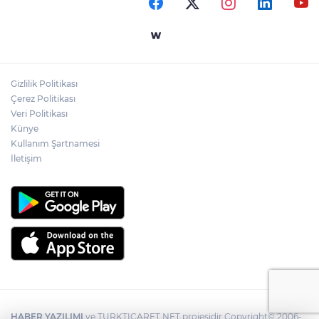
Gizlilik Politikası
Çerez Politikası
Veri Politikası
Künye
Kullanım Şartnamesi
İletişim
HABER YAZILIMI
ve TURKTICARET.NET projesidir Copyright© 2006-