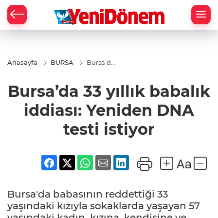
Zİ
Anasayfa
BURSA
Bursa’da
33 yıllık
babalık
Bursa’da 33 yıllık babalık
iddiası:
Yeniden
DNA
iddiası: Yeniden DNA
testi
istiyor
testi istiyor
Bursa'da babasının reddettiği 33
yaşındaki kızıyla sokaklarda yaşayan 57
yaşındaki kadın, kızına, kendisine ve