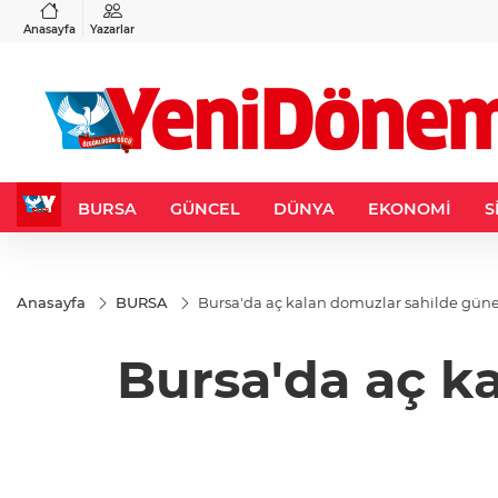
VND
GAU/TRY
3
%-0,22
0,0018
%0,32
6.660,55
%2,59
Anasayfa
Yazarlar
BURSA
GÜNCEL
DÜNYA
EKONOMİ
S
Anasayfa
BURSA
Bursa'da aç kalan domuzlar sahilde gün
Bursa'da aç k