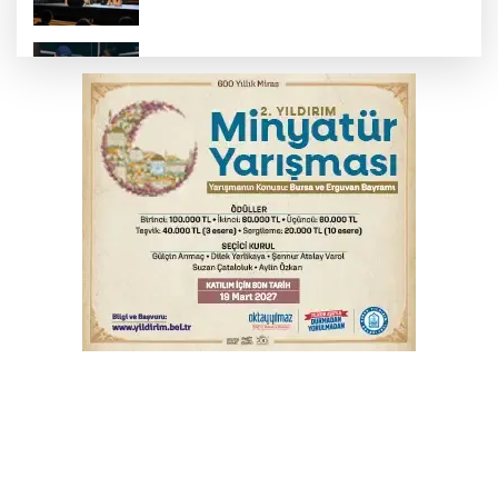
Bursa’da yasa dışı bahis operasyonu: 3
kişi tutuklandı
İnegöl’de yangın paniği! Apartmana
sıçrayan alevler söndürüldü
Elektrik akımına kapılan işçi hayatını
kaybetti
Serbest piyasada döviz fiyatları