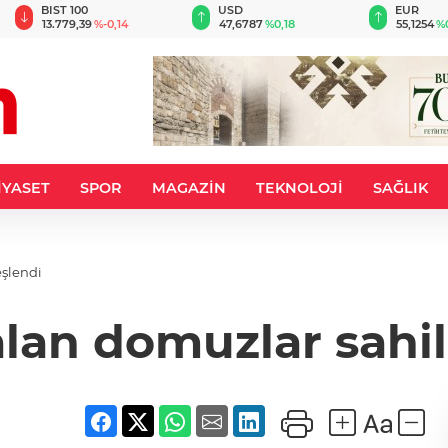
BIST 100
USD
EUR
13.779,39
%-0,14
47,6787
%0,18
55,1254
%
İYASET
SPOR
MAGAZİN
TEKNOLOJİ
SAĞLIK
eşlendi
alan domuzlar sahi