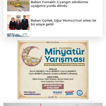
Bakan Yumaklı: 2 yangın söndürme
uçağımız yurda döndü
Bakan Gürlek, Uğur Mumcu’nun ailesi ile
bir araya geldi
Benzine dev indirim! Pompaya fiyatlarına
yansıyacak mı?
YENİ Parti Genel Başkanı Özel'den
Çerçeve Yasa yorumu
Serbest piyasada döviz fiyatları
Serbest piyasada altın fiyatları...