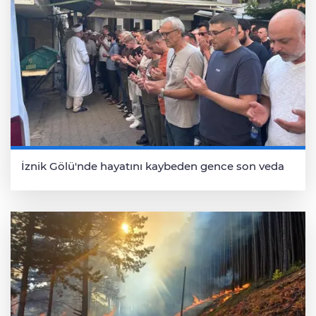
İznik Gölü'nde hayatını kaybeden gence son veda