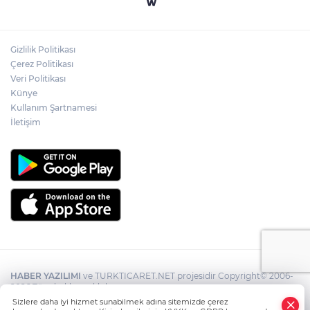
Gizlilik Politikası
Çerez Politikası
Veri Politikası
Künye
Kullanım Şartnamesi
İletişim
HABER YAZILIMI
ve TURKTICARET.NET projesidir Copyright© 2006-
2026 Tüm hakları saklıdır.
Sizlere daha iyi hizmet sunabilmek adına sitemizde çerez