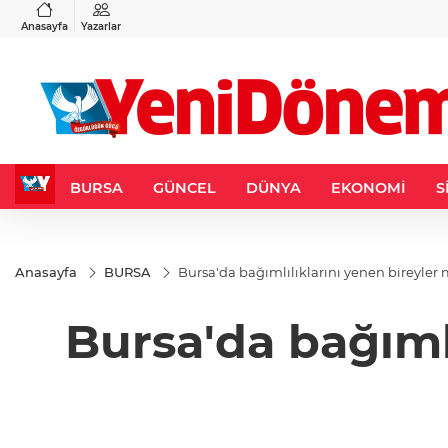
VND
GAU/TRY
3
%-0,22
0,0018
%0,32
6.660,55
%2,59
Anasayfa
Yazarlar
BURSA
GÜNCEL
DÜNYA
EKONOMİ
S
Anasayfa
BURSA
Bursa'da bağımlılıklarını yenen bireyle
Bursa'da bağıml