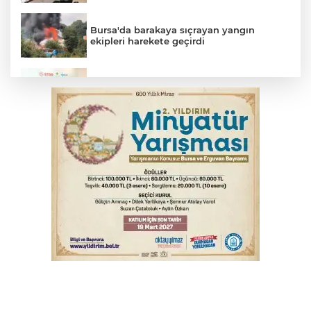
Bursa'da barakaya sıçrayan yangın
ekipleri harekete geçirdi
Osmangazi’de iş arayanlara destek
TOFAŞ Basketbol'da sağlık kontrolleri
başladı
Yargıtay’dan primle çalışanlara müjde
Bursa’da bugün hava nasıl olacak?