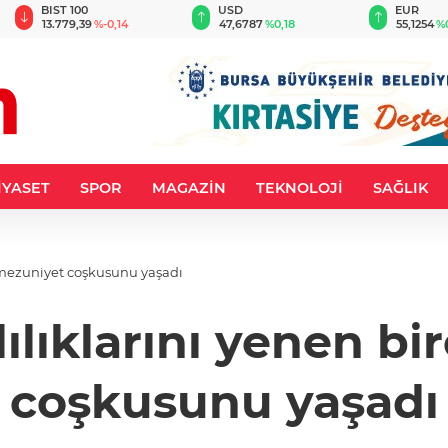
BIST 100
USD
EUR
13.779,39
%-0,14
47,6787
%0,18
55,1254
%
İYASET
SPOR
MAGAZİN
TEKNOLOJİ
SAĞLIK
r mezuniyet coşkusunu yaşadı
ılıklarını yenen bi
coşkusunu yaşadı