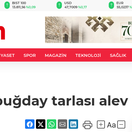
BIST 100
USD
EUR
13.811,56
%0,09
47,7009
%0,17
55,0237
%
İYASET
SPOR
MAGAZİN
TEKNOLOJİ
SAĞLIK
uğday tarlası alev