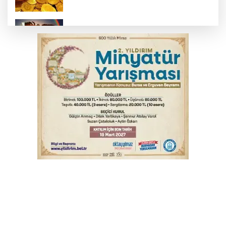
Bursa’da bugün hava nasıl olacak?
Osmangazi’de iş arayanlara destek
Yargıtay’dan primle çalışanlara müjde
YENİ Parti Genel Başkanı Özel'den
Çerçeve Yasa yorumu