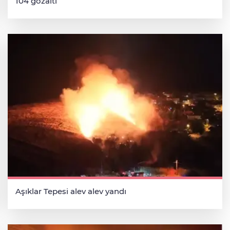
104 gözaltı
Aşıklar Tepesi alev alev yandı