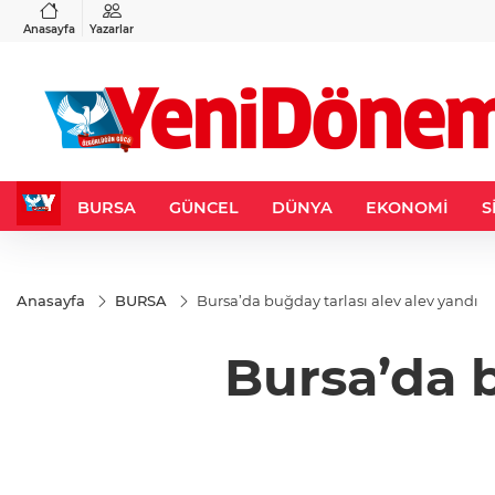
VND
GAU/TRY
3
%-0,22
0,0018
%0,27
6.617,06
%1,92
Anasayfa
Yazarlar
BURSA
GÜNCEL
DÜNYA
EKONOMİ
S
Anasayfa
BURSA
Bursa’da buğday tarlası alev alev yandı
Bursa’da b