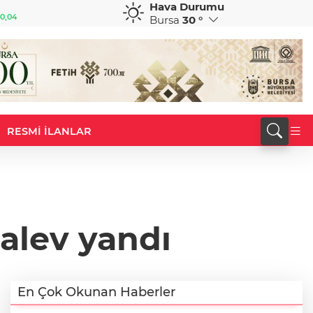
Hava Durumu
GBP
CHF
0,04
64,1422
%-0,03
58,8479
%0,48
Bursa
30 °
RESMİ İLANLAR
 alev yandı
En Çok Okunan Haberler