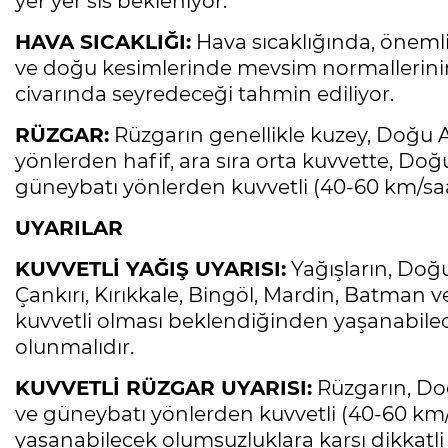
yer yer sis bekleniyor.
HAVA SICAKLIĞI:
Hava sıcaklığında, önemli
ve doğu kesimlerinde mevsim normallerinin
civarında seyredeceği tahmin ediliyor.
RÜZGAR:
Rüzgarın genellikle kuzey, Doğ
yönlerden hafif, ara sıra orta kuvvette,
güneybatı yönlerden kuvvetli (40-60 km/saa
UYARILAR
KUVVETLİ YAĞIŞ UYARISI:
Yağışların, Doğ
Çankırı, Kırıkkale, Bingöl, Mardin, Batman ve 
kuvvetli olması beklendiğinden yaşanabilece
olunmalıdır.
KUVVETLİ RÜZGAR UYARISI:
Rüzgarın, D
ve güneybatı yönlerden kuvvetli (40-60 km
yaşanabilecek olumsuzluklara karşı dikkatli 