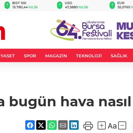
BIST 100
USD
EUR
13.780,44
%0,56
47,5880
%0,06
55,0765
%
İYASET
SPOR
MAGAZİN
TEKNOLOJİ
SAĞLIK
a bugün hava nasıl