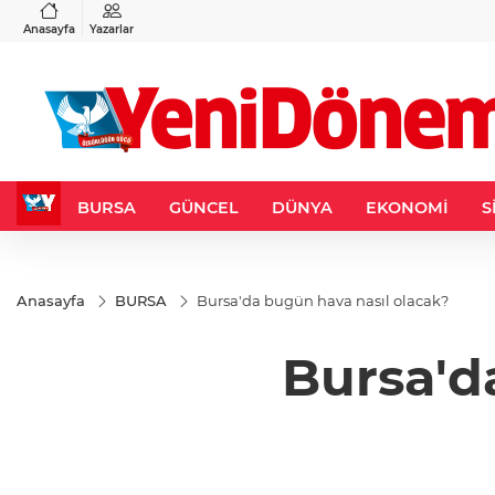
VND
GAU/TRY
6
%0,37
0,0018
%0,19
6.524,57
%0,44
Anasayfa
Yazarlar
BURSA
GÜNCEL
DÜNYA
EKONOMİ
S
Anasayfa
BURSA
Bursa'da bugün hava nasıl olacak?
Bursa'd