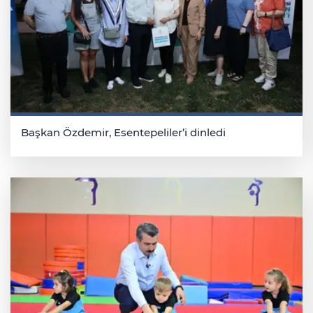
Başkan Özdemir, Esentepeliler’i dinledi