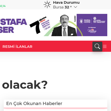
Hava Durumu
GBP
CHF
0,14
64,2290
%0,22
58,7796
%-0,24
Bursa
32 °
RESMİ İLANLAR
 olacak?
En Çok Okunan Haberler