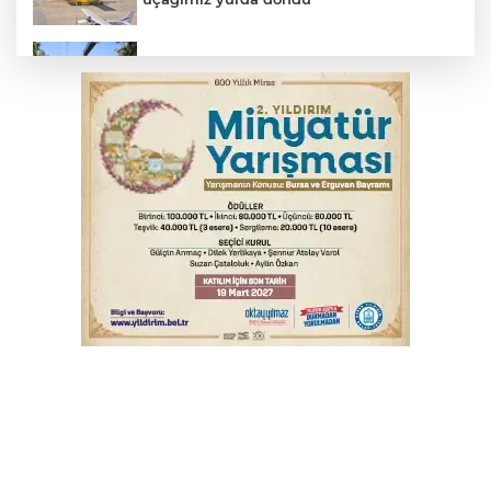
Osmangazi’de yeşil alanlar titizlikle
korunuyor
Bursa'da akıma kapılan mühendis ağır
yaralandı
Bursa'da alkollü sürücü mahalleyi savaş
alanına çevirdi
Bursa'da otomobil motosikletle çarpıştı:
2'si çocuk 3 yaralı