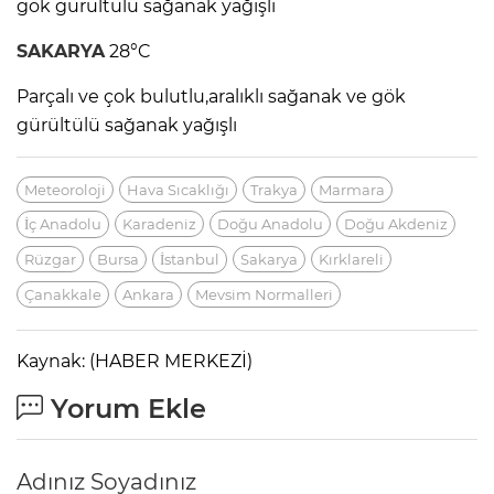
gök gürültülü sağanak yağışlı
SAKARYA
28°C
Parçalı ve çok bulutlu,aralıklı sağanak ve gök
gürültülü sağanak yağışlı
Meteoroloji
Hava Sıcaklığı
Trakya
Marmara
İç Anadolu
Karadeniz
Doğu Anadolu
Doğu Akdeniz
Rüzgar
Bursa
İstanbul
Sakarya
Kırklareli
Çanakkale
Ankara
Mevsim Normalleri
Kaynak: (HABER MERKEZİ)
Yorum Ekle
Adınız Soyadınız