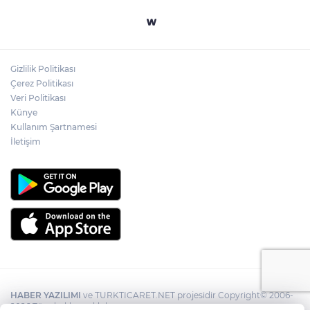
Gizlilik Politikası
Çerez Politikası
Veri Politikası
Künye
Kullanım Şartnamesi
İletişim
HABER YAZILIMI
ve TURKTICARET.NET projesidir Copyright© 2006-
2026 Tüm hakları saklıdır.