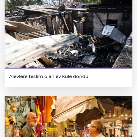
Alevlere teslim olan ev küle döndü