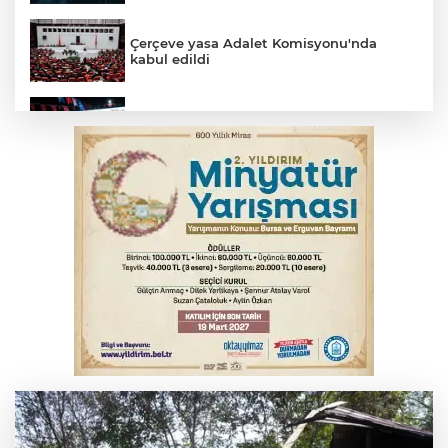
Çerçeve yasa Adalet Komisyonu'nda
kabul edildi
Fetih coşkusu Keles'e taşındı
İnegöl’de yangın paniği! Apartmana
sıçrayan alevler söndürüldü
6. Perseid Meteor Yağmuru Gözlem
Etkinliği Karacabey'de gökyüzü
tutkunlarını buluşturacak
Serbest piyasada döviz fiyatları