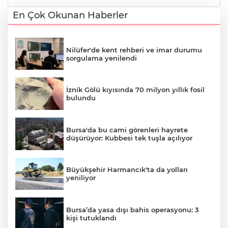
En Çok Okunan Haberler
Nilüfer'de kent rehberi ve imar durumu
sorgulama yenilendi
İznik Gölü kıyısında 70 milyon yıllık fosil
bulundu
Bursa'da bu cami görenleri hayrete
düşürüyor: Kubbesi tek tuşla açılıyor
Büyükşehir Harmancık'ta da yolları
yeniliyor
Bursa’da yasa dışı bahis operasyonu: 3
kişi tutuklandı