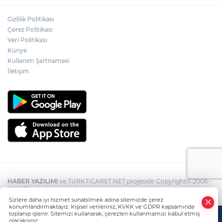
Gizlilik Politikası
Çerez Politikası
Veri Politikası
Künye
Kullanım Şartnamesi
İletişim
HABER YAZILIMI
ve TURKTICARET.NET projesidir Copyright© 2006-
2026 Tüm hakları saklıdır.
Sizlere daha iyi hizmet sunabilmek adına sitemizde çerez
konumlandırmaktayız. Kişisel verileriniz, KVKK ve GDPR kapsamında
toplanıp işlenir. Sitemizi kullanarak, çerezleri kullanmamızı kabul etmiş
olacaksınız.