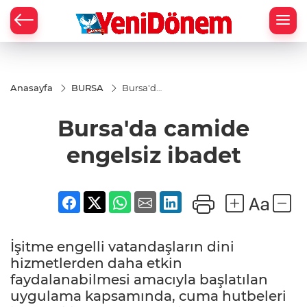
Zİ
Anasayfa
BURSA
Bursa'da
camide
engelsiz
Bursa'da camide
ibadet
engelsiz ibadet
İşitme engelli vatandaşların dini
hizmetlerden daha etkin
faydalanabilmesi amacıyla başlatılan
uygulama kapsamında, cuma hutbeleri