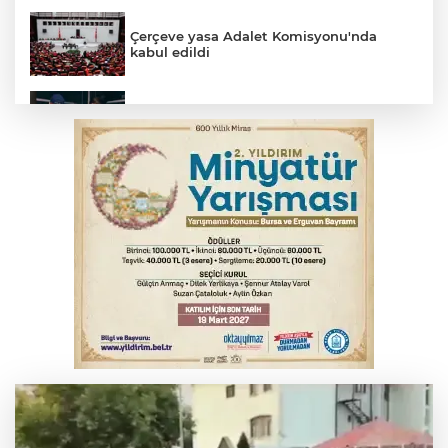
Çerçeve yasa Adalet Komisyonu'nda
kabul edildi
Bursa’da yasa dışı bahis operasyonu: 3
kişi tutuklandı
İnegöl’de yangın paniği! Apartmana
sıçrayan alevler söndürüldü
Serbest piyasada döviz fiyatları
Otomobil kanala uçtu: 2 yaralı