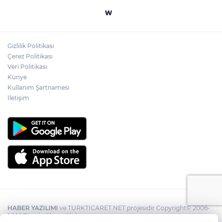
Gizlilik Politikası
Çerez Politikası
Veri Politikası
Künye
Kullanım Şartnamesi
İletişim
HABER YAZILIMI
ve TURKTICARET.NET projesidir Copyright© 2006-
2026 Tüm hakları saklıdır.