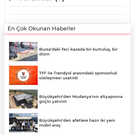
En Çok Okunan Haberler
Bursa'daki feci kazada bir kurtuluş, bir
ölüm
TFF ile Trendyol arasındaki sponsorluk
sözleşmesi uzatıldı
Büyükşehir'den Mudanya'nın altyapısına
güçlü yatırım
Büyükşehir'den afetlere hazır iki yeni
mobil araç