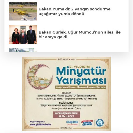
Bakan Yumaklı: 2 yangın söndürme
uçağımız yurda döndü
Bakan Gürlek, Uğur Mumcu’nun ailesi ile
bir araya geldi
Benzine dev indirim! Pompaya fiyatlarına
yansıyacak mı?
YENİ Parti Genel Başkanı Özel'den
Çerçeve Yasa yorumu
Serbest piyasada döviz fiyatları
Serbest piyasada altın fiyatları...