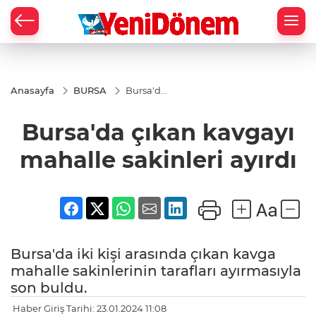
Zİ
Anasayfa
BURSA
Bursa'da
çıkan
kavgayı
Bursa'da çıkan kavgayı
mahalle
sakinleri
ayırdı
mahalle sakinleri ayırdı
Bursa'da iki kişi arasında çıkan kavga
mahalle sakinlerinin tarafları ayırmasıyla
son buldu.
Haber Giriş Tarihi: 23.01.2024 11:08