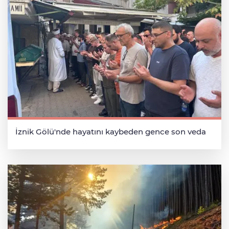
İznik Gölü'nde hayatını kaybeden gence son veda