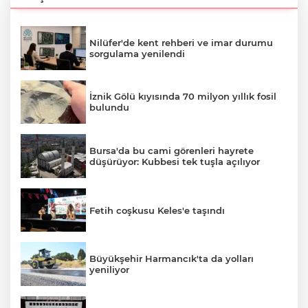
Nilüfer'de kent rehberi ve imar durumu
sorgulama yenilendi
İznik Gölü kıyısında 70 milyon yıllık fosil
bulundu
Bursa'da bu cami görenleri hayrete
düşürüyor: Kubbesi tek tuşla açılıyor
Fetih coşkusu Keles'e taşındı
Büyükşehir Harmancık'ta da yolları
yeniliyor