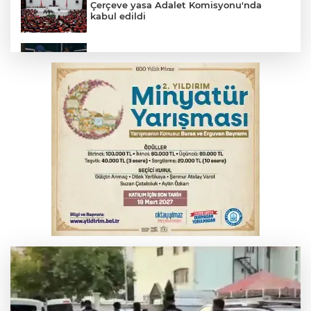
Çerçeve yasa Adalet Komisyonu'nda
kabul edildi
Bursa’da yasa dışı bahis operasyonu: 3
kişi tutuklandı
İnegöl’de yangın paniği! Apartmana
sıçrayan alevler söndürüldü
Serbest piyasada döviz fiyatları
Otomobil kanala uçtu: 2 yaralı