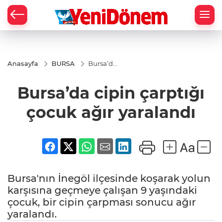
Zİ
Anasayfa
BURSA
Bursa’da
cipin
çarptığı
Bursa’da cipin çarptığı
çocuk
ağır
yaralandı
çocuk ağır yaralandı
Bursa'nın İnegöl ilçesinde koşarak yolun
karşısına geçmeye çalışan 9 yaşındaki
çocuk, bir cipin çarpması sonucu ağır
yaralandı.