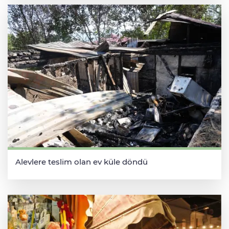
Alevlere teslim olan ev küle döndü