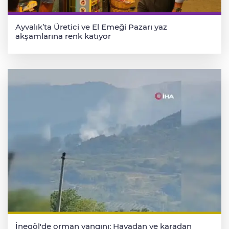
Ayvalık’ta Üretici ve El Emeği Pazarı yaz
akşamlarına renk katıyor
İnegöl'de orman yangını; Havadan ve karadan