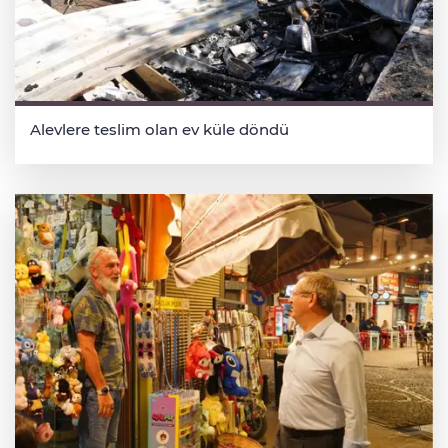
Alevlere teslim olan ev küle döndü