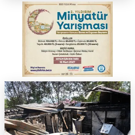
Fetih coşkusu Keles'e taşındı
İnegöl’de yangın paniği! Apartmana
sıçrayan alevler söndürüldü
6. Perseid Meteor Yağmuru Gözlem
Etkinliği Karacabey'de gökyüzü
tutkunlarını buluşturacak
Serbest piyasada döviz fiyatları