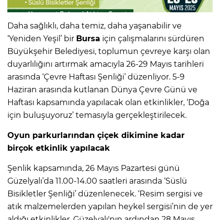
Daha sağlıklı, daha temiz, daha yaşanabilir ve
‘Yeniden Yeşil’ bir
Bursa
için çalışmalarını sürdüren
Büyükşehir Belediyesi, toplumun çevreye karşı olan
duyarlılığını artırmak amacıyla 26-29 Mayıs tarihleri
arasında ‘Çevre Haftası Şenliği’ düzenliyor. 5-9
Haziran arasında kutlanan Dünya Çevre Günü ve
Haftası kapsamında yapılacak olan etkinlikler, ‘Doğa
için buluşuyoruz’ temasıyla gerçekleştirilecek.
Oyun parkurlarından çiçek dikimine kadar
birçok etkinlik yapılacak
Şenlik kapsamında, 26 Mayıs Pazartesi günü
Güzelyalı’da 11.00-14.00 saatleri arasında ‘Süslü
Bisikletler Şenliği’ düzenlenecek. ‘Resim sergisi ve
atık malzemelerden yapılan heykel sergisi’nin de yer
aldığı etkinlikler, Güzelyalı'nın ardından 28 Mayıs