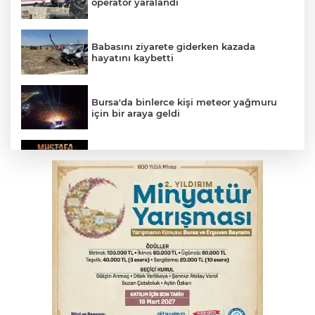
operatör yaralandı
Babasını ziyarete giderken kazada
hayatını kaybetti
Bursa'da binlerce kişi meteor yağmuru
için bir araya geldi
Bursa'da Mustafa Keser'den müzik ve
kahkaha dolu gece
Beyaz Saray ile Taylor Swift arasında telif
savaşı
İnegöl'de orman yangını; Havadan ve
karadan müdahale başlatıldı