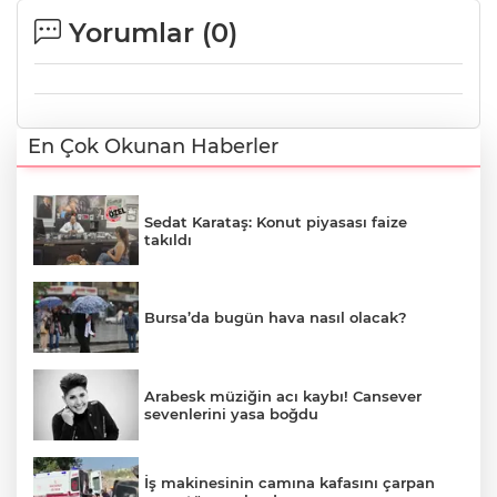
Yorumlar (
0
)
En Çok Okunan Haberler
Sedat Karataş: Konut piyasası faize
takıldı
Bursa’da bugün hava nasıl olacak?
Arabesk müziğin acı kaybı! Cansever
sevenlerini yasa boğdu
İş makinesinin camına kafasını çarpan