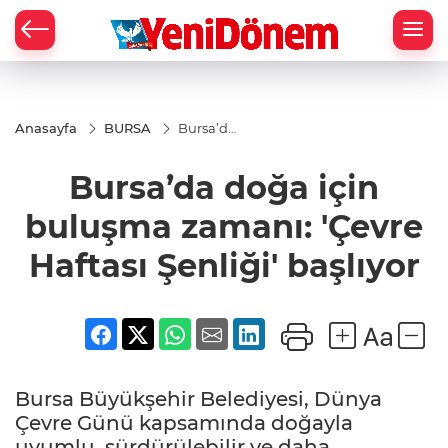
Zİ
Anasayfa
BURSA
Bursa’da
doğa
için
Bursa’da doğa için
buluşma
zamanı:
'Çevre
buluşma zamanı: 'Çevre
Haftası
Şenliği'
Haftası Şenliği' başlıyor
başlıyor
Bursa Büyükşehir Belediyesi, Dünya
Çevre Günü kapsamında doğayla
uyumlu, sürdürülebilir ve daha