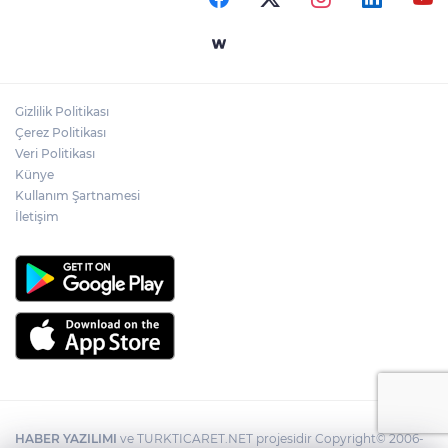
Gizlilik Politikası
Çerez Politikası
Veri Politikası
Künye
Kullanım Şartnamesi
İletişim
HABER YAZILIMI
ve TURKTICARET.NET projesidir Copyright© 2006-