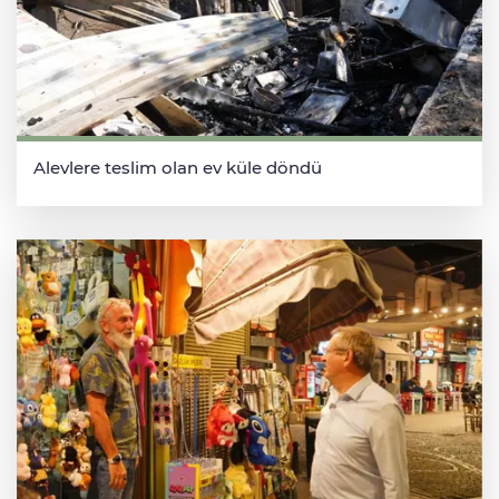
Alevlere teslim olan ev küle döndü