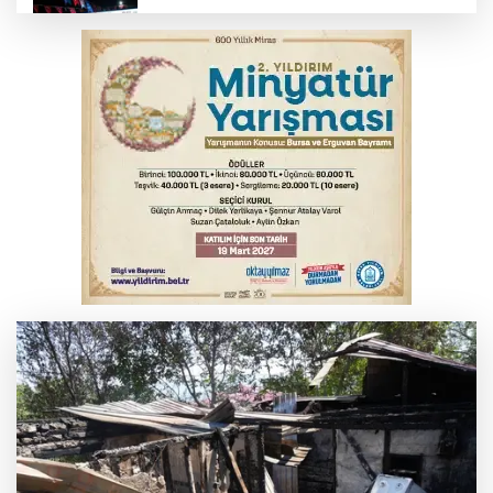
Fetih coşkusu Keles'e taşındı
İnegöl’de yangın paniği! Apartmana
sıçrayan alevler söndürüldü
6. Perseid Meteor Yağmuru Gözlem
Etkinliği Karacabey'de gökyüzü
tutkunlarını buluşturacak
Serbest piyasada döviz fiyatları