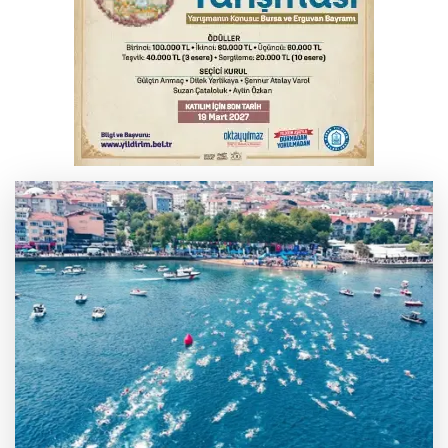
tutuklandı
Bursa’da samanlık alevlere teslim oldu
Yükseköğretim Kanununda değişiklik
Resmi Gazete'de