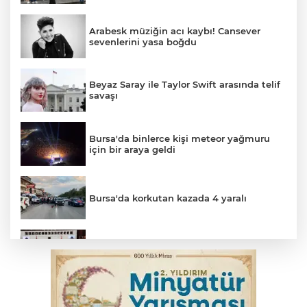
Arabesk müziğin acı kaybı! Cansever
sevenlerini yasa boğdu
Beyaz Saray ile Taylor Swift arasında telif
savaşı
Bursa'da binlerce kişi meteor yağmuru
için bir araya geldi
Bursa'da korkutan kazada 4 yaralı
Suça sürüklenen çocuk yasası TBMM'de
kabul edildi
Kar maskeleriyle araç soyan 5 şüpheli