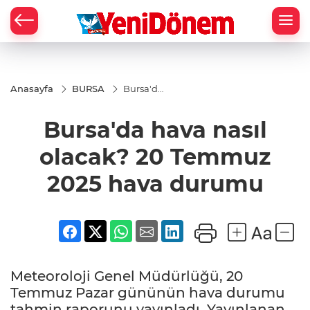
Zİ
Anasayfa
BURSA
Bursa'da
hava
nasıl
Bursa'da hava nasıl
olacak?
20
Temmuz
olacak? 20 Temmuz
2025
hava
2025 hava durumu
durumu
Meteoroloji Genel Müdürlüğü, 20
Temmuz Pazar gününün hava durumu
tahmin raporunu yayınladı. Yayınlanan