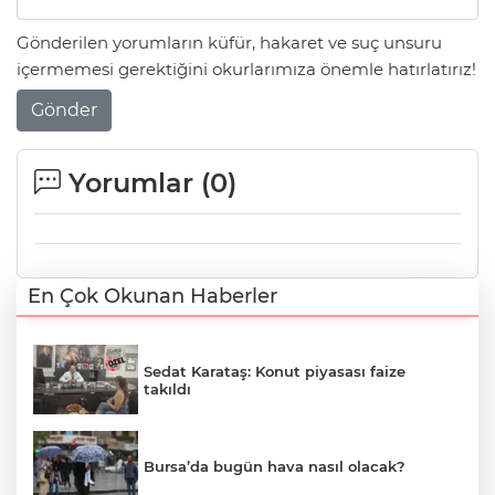
Gönderilen yorumların küfür, hakaret ve suç unsuru
içermemesi gerektiğini okurlarımıza önemle hatırlatırız!
Gönder
Yorumlar (
0
)
En Çok Okunan Haberler
Sedat Karataş: Konut piyasası faize
takıldı
Bursa’da bugün hava nasıl olacak?