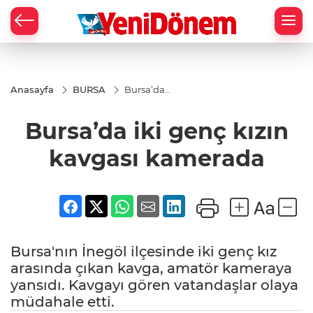
Zİ
Anasayfa
BURSA
Bursa’da
iki genç
kızın
Bursa’da iki genç kızın
kavgası
kamerada
kavgası kamerada
Bursa'nın İnegöl ilçesinde iki genç kız
arasında çıkan kavga, amatör kameraya
yansıdı. Kavgayı gören vatandaşlar olaya
müdahale etti.