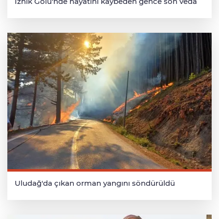
İznik Gölü'nde hayatını kaybeden gence son veda
Uludağ'da çıkan orman yangını söndürüldü