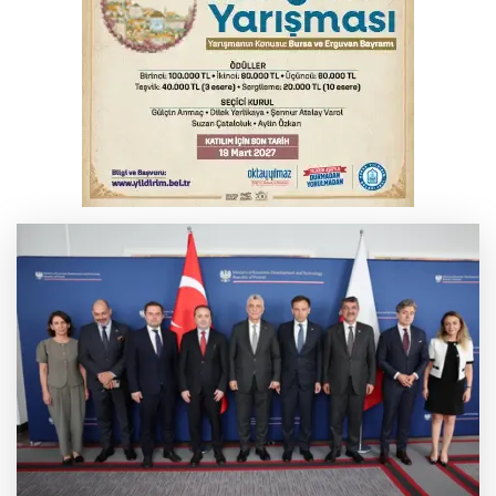
YENİ Parti Genel Başkanı Özel'den
Çerçeve Yasa yorumu
Serbest piyasada döviz fiyatları
Serbest piyasada altın fiyatları...