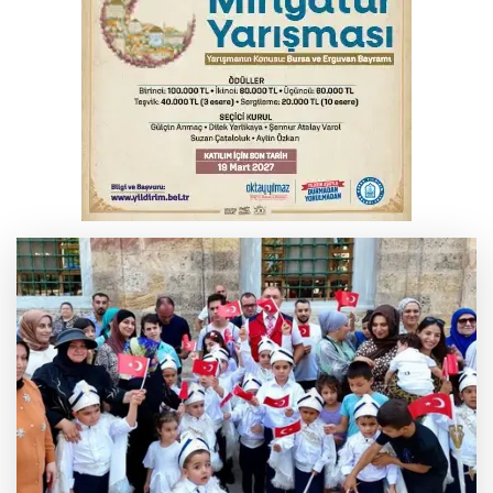
Polisin 'dur' ihtarına uymadı, ceza
duvarına tosladı
Bursa'da yolcu otobüsünün çarptığı
kadın ağır yaralandı
2 katlı 24 kişilik işçi konteynerinde
yangın