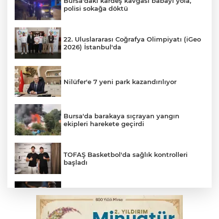
Bursa'daki kardeş kavgası babayı yola,
polisi sokağa döktü
22. Uluslararası Coğrafya Olimpiyatı (iGeo
2026) İstanbul'da
Nilüfer'e 7 yeni park kazandırılıyor
Bursa'da barakaya sıçrayan yangın
ekipleri harekete geçirdi
TOFAŞ Basketbol'da sağlık kontrolleri
başladı
Yargıtay’dan primle çalışanlara müjde