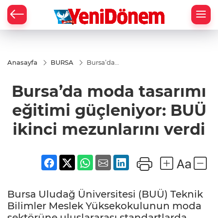
Zİ
Anasayfa
BURSA
Bursa’da
moda
tasarımı
Bursa’da moda tasarımı
eğitimi
güçleniyor:
BUÜ ikinci
eğitimi güçleniyor: BUÜ
mezunlarını
verdi
ikinci mezunlarını verdi
Bursa Uludağ Üniversitesi (BUÜ) Teknik
Bilimler Meslek Yüksekokulunun moda
sektörüne uluslararası standartlarda