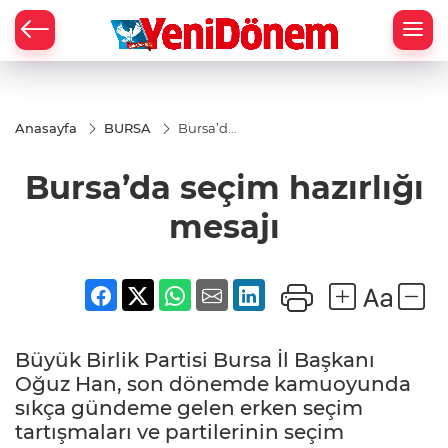
Zİ
Anasayfa
BURSA
Bursa’da
seçim
hazırlığı
Bursa’da seçim hazırlığı
mesajı
mesajı
Büyük Birlik Partisi Bursa İl Başkanı
Oğuz Han, son dönemde kamuoyunda
sıkça gündeme gelen erken seçim
tartışmaları ve partilerinin seçim