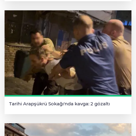
Tarihi Arapşükrü Sokağı'nda kavga: 2 gözaltı