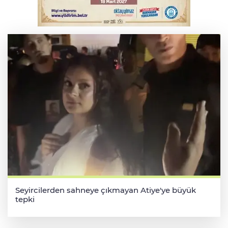
Bursa'da Mustafa Keser'den müzik ve
kahkaha dolu gece
Seyircilerden sahneye çıkmayan Atiye'ye büyük
tepki