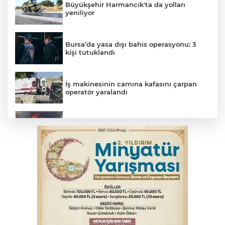
Büyükşehir Harmancık'ta da yolları
yeniliyor
Bursa’da yasa dışı bahis operasyonu: 3
kişi tutuklandı
İş makinesinin camına kafasını çarpan
operatör yaralandı
İnegöl’de yangın paniği! Apartmana
sıçrayan alevler söndürüldü
Arabesk müziğin acı kaybı! Cansever
sevenlerini yasa boğdu
Elektrik akımına kapılan işçi hayatını
kaybetti