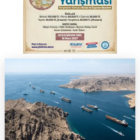
Serbest piyasada altın fiyatları...
Osmangazi’de iş arayanlara destek
Bursa’da bugün hava nasıl olacak?