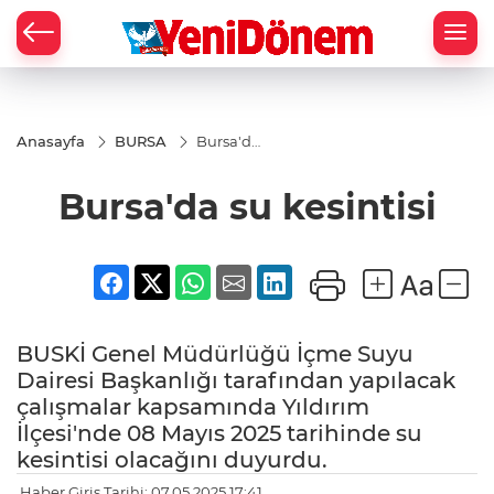
Zİ
Anasayfa
BURSA
Bursa'da
su
kesintisi
Bursa'da su kesintisi
BUSKİ Genel Müdürlüğü İçme Suyu
Dairesi Başkanlığı tarafından yapılacak
çalışmalar kapsamında Yıldırım
İlçesi'nde 08 Mayıs 2025 tarihinde su
kesintisi olacağını duyurdu.
Haber Giriş Tarihi: 07.05.2025 17:41