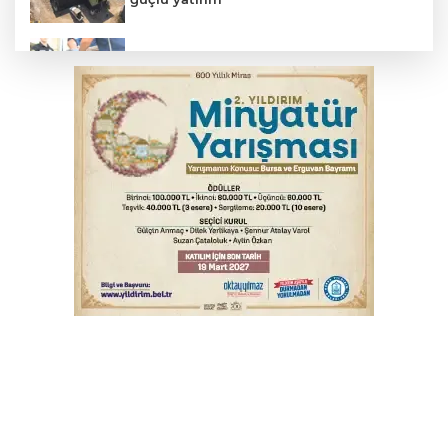
Suikast timinin son firarisinden kan
donduran ifade
Osmangazi’de yeşil alanlar titizlikle
korunuyor
Bursa'da akıma kapılan mühendis ağır
yaralandı
Bursa'da tavuk çiftliğinde yangın