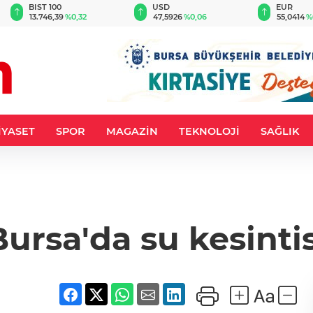
BIST 100
USD
EUR
13.746,39
%0,32
47,5926
%0,06
55,0414
%
İYASET
SPOR
MAGAZİN
TEKNOLOJİ
SAĞLIK
Bursa'da su kesintis