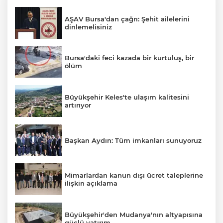
AŞAV Bursa'dan çağrı: Şehit ailelerini
dinlemelisiniz
Bursa'daki feci kazada bir kurtuluş, bir
ölüm
Büyükşehir Keles'te ulaşım kalitesini
artırıyor
Başkan Aydın: Tüm imkanları sunuyoruz
Mimarlardan kanun dışı ücret taleplerine
ilişkin açıklama
Büyükşehir'den Mudanya'nın altyapısına
güçlü yatırım