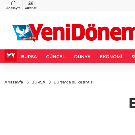
VND
GAU/TRY
6
%0,37
0,0018
%0,13
6.538,57
%0,65
Anasayfa
Yazarlar
BURSA
GÜNCEL
DÜNYA
EKONOMİ
S
Anasayfa
BURSA
Bursa'da su kesintisi