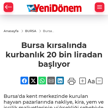
Zİ
Anasayfa
BURSA
Bursa
kırsalında
kurbanlık
Bursa kırsalında
20 bin
liradan
başlıyor
kurbanlık 20 bin liradan
başlıyor
Bursa'da kent merkezinde kurulan
hayvan pazarlarında nakliye, kira, yem ve
işçilik maliyetlerinin yüksekliği sebebiyle