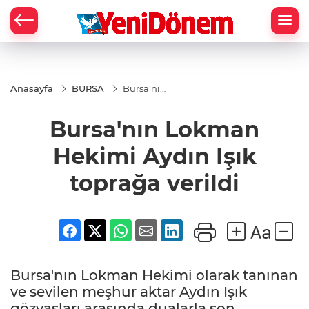
Zİ
Anasayfa
BURSA
Bursa'nın
Lokman
Hekimi
Bursa'nın Lokman
Aydın Işık
toprağa
verildi
Hekimi Aydın Işık
toprağa verildi
Bursa'nın Lokman Hekimi olarak tanınan
ve sevilen meşhur aktar Aydın Işık
gözyaşları arasında dualarla son