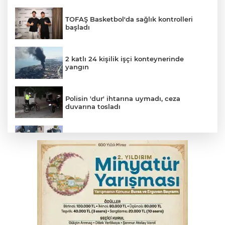
TOFAŞ Basketbol'da sağlık kontrolleri
başladı
2 katlı 24 kişilik işçi konteynerinde
yangın
Polisin 'dur' ihtarına uymadı, ceza
duvarına tosladı
Bursa'da yolcu otobüsünün çarptığı
kadın ağır yaralandı
Uludağ İçecek, 1. FC Nürnberg’in resmi
sponsoru oldu
'Yeni nesil suç örgütlerine' dev operasyon