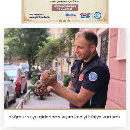
Erguvan Bayramı minyatür sanatıyla
geleceğe taşınacak
Yağmur suyu giderine sıkışan kediyi itfaiye kurtardı