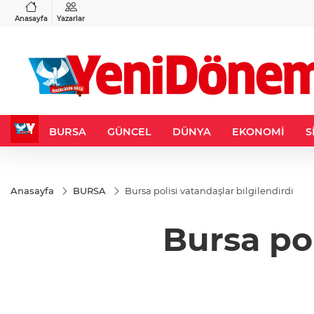
VND
GAU/TRY
3
%-0,22
0,0018
%0,32
6.660,55
%2,59
Anasayfa
Yazarlar
BURSA
GÜNCEL
DÜNYA
EKONOMİ
S
Anasayfa
BURSA
Bursa polisi vatandaşlar bilgilendirdi
Bursa pol