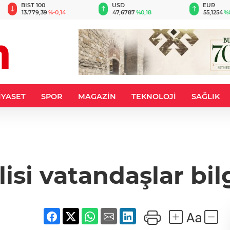
BIST 100
USD
EUR
13.779,39
%-0,14
47,6787
%0,18
55,1254
%
İYASET
SPOR
MAGAZİN
TEKNOLOJİ
SAĞLIK
isi vatandaşlar bil