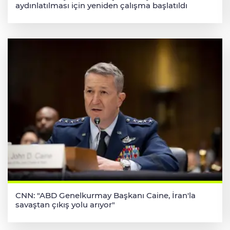
aydınlatılması için yeniden çalışma başlatıldı
CNN: "ABD Genelkurmay Başkanı Caine, İran'la
savaştan çıkış yolu arıyor"