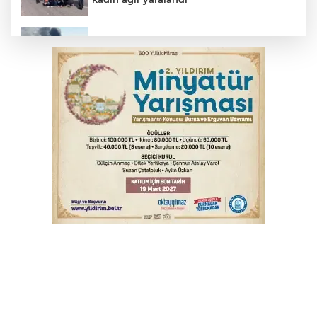
2 katlı 24 kişilik işçi konteynerinde
yangın
Polisin 'dur' ihtarına uymadı, ceza
duvarına tosladı
Uludağ İçecek, 1. FC Nürnberg’in resmi
sponsoru oldu
'Yeni nesil suç örgütlerine' dev operasyon