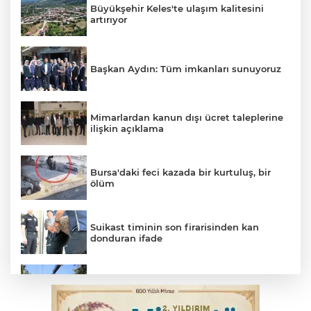
Büyükşehir Keles'te ulaşım kalitesini
artırıyor
Başkan Aydın: Tüm imkanları sunuyoruz
Mimarlardan kanun dışı ücret taleplerine
ilişkin açıklama
Bursa'daki feci kazada bir kurtuluş, bir
ölüm
Suikast timinin son firarisinden kan
donduran ifade
Osmangazi’de yeşil alanlar titizlikle
korunuyor