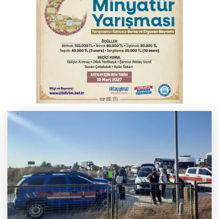
Başkan Dalgıç: Denizler halkındır
Bursa'da akıma kapılan mühendis ağır
yaralandı
Bursa'da tavuk çiftliğinde yangın