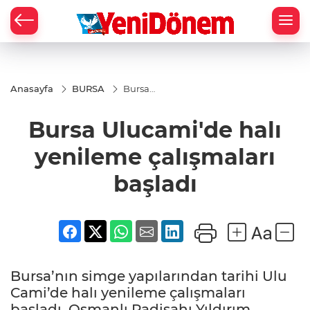
Zİ
Anasayfa
BURSA
Bursa
Ulucami'de
halı
Bursa Ulucami'de halı
yenileme
çalışmaları
başladı
yenileme çalışmaları
başladı
Bursa’nın simge yapılarından tarihi Ulu
Cami’de halı yenileme çalışmaları
başladı. Osmanlı Padişahı Yıldırım