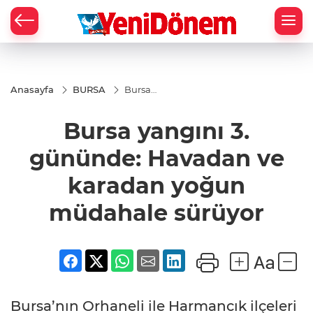
Zİ
Anasayfa
BURSA
Bursa
yangını 3.
gününde:
Bursa yangını 3.
Havadan
ve
karadan
gününde: Havadan ve
yoğun
müdahale
karadan yoğun
sürüyor
müdahale sürüyor
Bursa’nın Orhaneli ile Harmancık ilçeleri