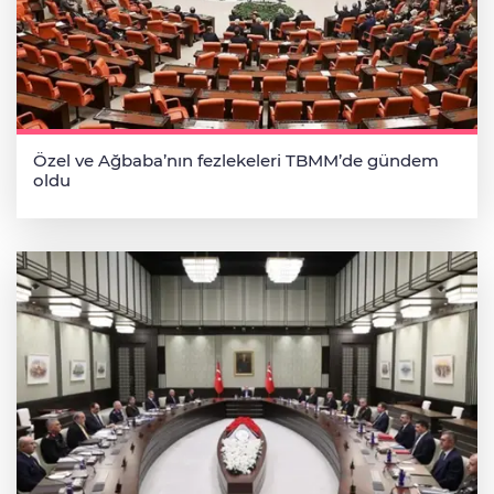
Özel ve Ağbaba’nın fezlekeleri TBMM’de gündem
oldu