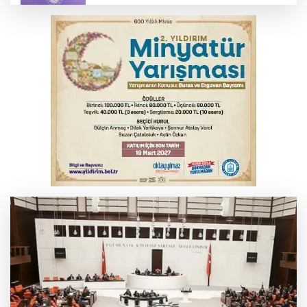
MSB: YAŞ kararları devletimize ve
milletimize hayırlı olsun
Serbest piyasada döviz fiyatları
Osmangazi’de kaldırım işgaline geçit yok
Serbest piyasada altın fiyatları...