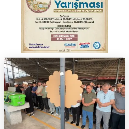
İnegöl’de yangın paniği! Apartmana
sıçrayan alevler söndürüldü
Elektrik akımına kapılan işçi hayatını
kaybetti
Serbest piyasada döviz fiyatları