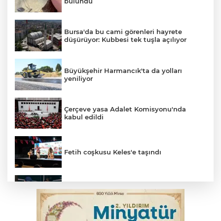
bulundu
Bursa'da bu cami görenleri hayrete
düşürüyor: Kubbesi tek tuşla açılıyor
Büyükşehir Harmancık'ta da yolları
yeniliyor
Çerçeve yasa Adalet Komisyonu'nda
kabul edildi
Fetih coşkusu Keles'e taşındı
Bursa’da yasa dışı bahis operasyonu: 3
kişi tutuklandı