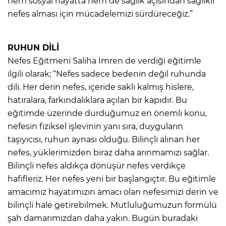
hem sosyal hayatta hem de sağlık açısından sağlıklı
nefes alması için mücadelemizi sürdüreceğiz.”
RUHUN DİLİ
Nefes Eğitmeni Saliha İmren de verdiği eğitimle
ilgili olarak; “Nefes sadece bedenin değil ruhunda
dili. Her derin nefes, içeride saklı kalmış hislere,
hatıralara, farkındalıklara açılan bir kapıdır. Bu
eğitimde üzerinde durduğumuz en önemli konu,
nefesin fiziksel işlevinin yanı sıra, duyguların
taşıyıcısı, ruhun aynası olduğu. Bilinçli alınan her
nefes, yüklerimizden biraz daha arınmamızı sağlar.
Bilinçli nefes aldıkça dönüşür nefes verdikçe
hafifleriz. Her nefes yeni bir başlangıçtır. Bu eğitimle
amacımız hayatımızın amacı olan nefesimizi derin ve
bilinçli hale getirebilmek. Mutluluğumuzun formülü
şah damarımızdan daha yakın. Bugün buradaki