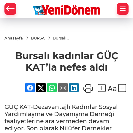
Zİ
Anasayfa
BURSA
Bursalı
kadınlar
GÜÇ
Bursalı kadınlar GÜÇ
KAT’la
nefes
aldı
KAT’la nefes aldı
GÜÇ KAT-Dezavantajlı Kadınlar Sosyal
Yardımlaşma ve Dayanışma Derneği
faaliyetlerine ara vermeden devam
ediyor. Son olarak Nilüfer Dernekler