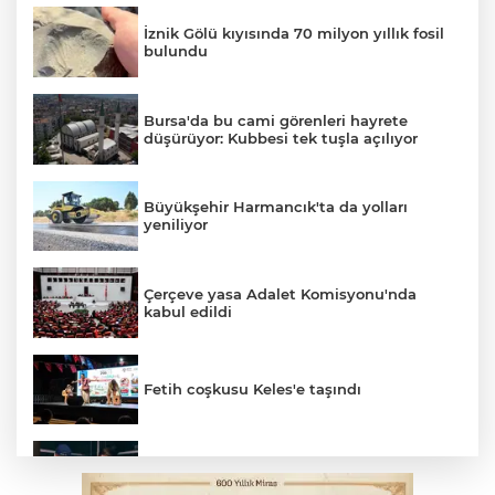
İznik Gölü kıyısında 70 milyon yıllık fosil
bulundu
Bursa'da bu cami görenleri hayrete
düşürüyor: Kubbesi tek tuşla açılıyor
Büyükşehir Harmancık'ta da yolları
yeniliyor
Çerçeve yasa Adalet Komisyonu'nda
kabul edildi
Fetih coşkusu Keles'e taşındı
Bursa’da yasa dışı bahis operasyonu: 3
kişi tutuklandı