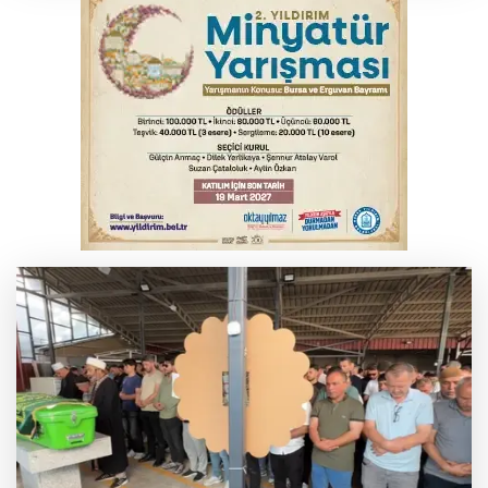
İnegöl’de yangın paniği! Apartmana
sıçrayan alevler söndürüldü
Elektrik akımına kapılan işçi hayatını
kaybetti
Serbest piyasada döviz fiyatları