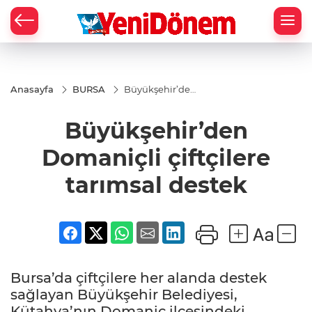
Zİ
Anasayfa
BURSA
Büyükşehir’den
Domaniçli
çiftçilere
Büyükşehir’den
tarımsal destek
Domaniçli çiftçilere
tarımsal destek
Bursa’da çiftçilere her alanda destek
sağlayan Büyükşehir Belediyesi,
Kütahya’nın Domaniç ilçesindeki