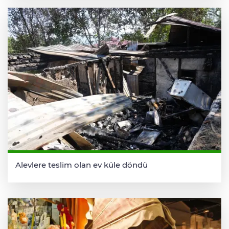
Alevlere teslim olan ev küle döndü