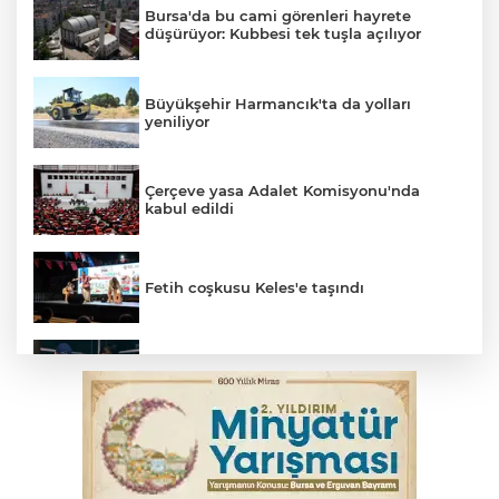
Bursa'da bu cami görenleri hayrete
düşürüyor: Kubbesi tek tuşla açılıyor
Büyükşehir Harmancık'ta da yolları
yeniliyor
Çerçeve yasa Adalet Komisyonu'nda
kabul edildi
Fetih coşkusu Keles'e taşındı
Bursa’da yasa dışı bahis operasyonu: 3
kişi tutuklandı
İnegöl’de yangın paniği! Apartmana
sıçrayan alevler söndürüldü