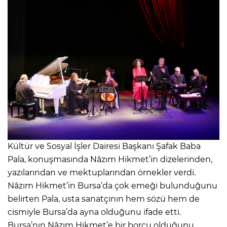
Kültür ve Sosyal İşler Dairesi Başkanı Şafak Baba
Pala, konuşmasında Nâzım Hikmet’in dizelerinden,
yazılarından ve mektuplarından örnekler verdi.
Nâzım Hikmet’in Bursa’da çok emeği bulunduğunu
belirten Pala, usta sanatçının hem sözü hem de
cismiyle Bursa’da ayna olduğunu ifade etti.
Bursa’nın Nâzım Hikmet’e bir borcu olduğunu