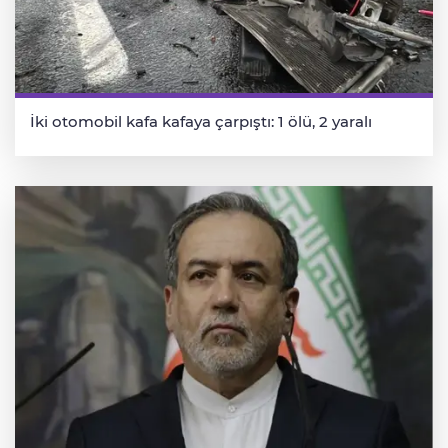
İki otomobil kafa kafaya çarpıştı: 1 ölü, 2 yaralı