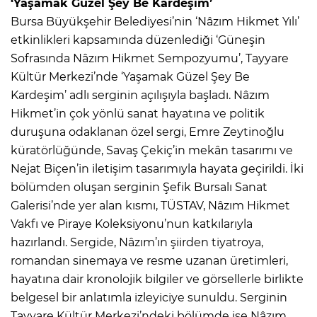
‘Yaşamak Güzel Şey Be Kardeşim’
Bursa Büyükşehir Belediyesi’nin ‘Nâzım Hikmet Yılı’
etkinlikleri kapsamında düzenlediği ‘Güneşin
Sofrasında Nâzım Hikmet Sempozyumu’, Tayyare
Kültür Merkezi’nde ‘Yaşamak Güzel Şey Be
Kardeşim’ adlı serginin açılışıyla başladı. Nâzım
Hikmet’in çok yönlü sanat hayatına ve politik
duruşuna odaklanan özel sergi, Emre Zeytinoğlu
küratörlüğünde, Savaş Çekiç’in mekân tasarımı ve
Nejat Biçen’in iletişim tasarımıyla hayata geçirildi. İki
bölümden oluşan serginin Şefik Bursalı Sanat
Galerisi’nde yer alan kısmı, TÜSTAV, Nâzım Hikmet
Vakfı ve Piraye Koleksiyonu’nun katkılarıyla
hazırlandı. Sergide, Nâzım’ın şiirden tiyatroya,
romandan sinemaya ve resme uzanan üretimleri,
hayatına dair kronolojik bilgiler ve görsellerle birlikte
belgesel bir anlatımla izleyiciye sunuldu. Serginin
Tayyare Kültür Merkezi’ndeki bölümde ise Nâzım