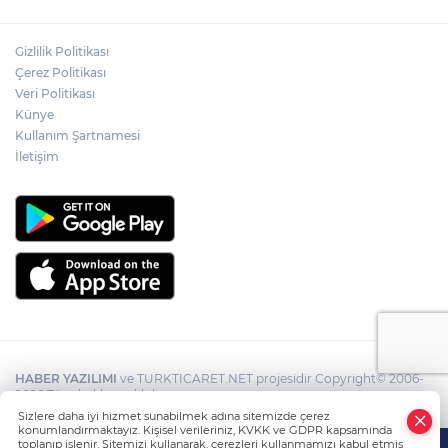
Gizlilik Politikası
Çerez Politikası
Veri Politikası
Künye
Kullanım Şartnamesi
İletişim
HABER YAZILIMI
ve TURKTICARET.NET projesidir Copyright© 2006-
2026 Tüm hakları saklıdır.
Sizlere daha iyi hizmet sunabilmek adına sitemizde çerez
konumlandırmaktayız. Kişisel verileriniz, KVKK ve GDPR kapsamında
toplanıp işlenir. Sitemizi kullanarak, çerezleri kullanmamızı kabul etmiş