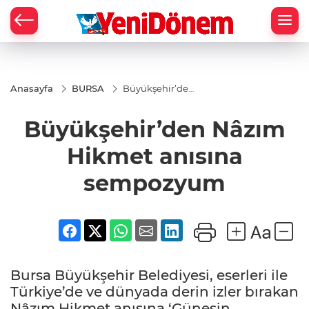
Zİ
Anasayfa
BURSA
Büyükşehir’den
Nâzım Hikmet
anısına
Büyükşehir’den Nâzım
sempozyum
Hikmet anısına
sempozyum
Bursa Büyükşehir Belediyesi, eserleri ile
Türkiye’de ve dünyada derin izler bırakan
Nâzım Hikmet anısına ‘Güneşin