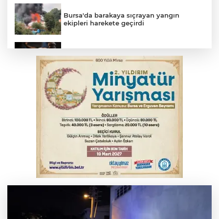
Bursa'da barakaya sıçrayan yangın
ekipleri harekete geçirdi
Yargıtay’dan primle çalışanlara müjde
TOFAŞ Basketbol'da sağlık kontrolleri
başladı
Bursa’da bugün hava nasıl olacak?
Osmangazi’de iş arayanlara destek