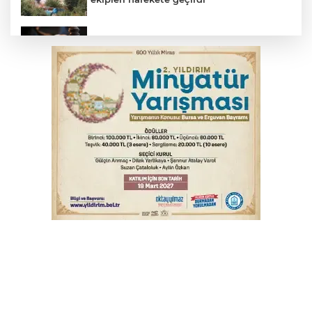
Yargıtay’dan primle çalışanlara müjde
TOFAŞ Basketbol'da sağlık kontrolleri
başladı
Bursa’da bugün hava nasıl olacak?
Osmangazi’de iş arayanlara destek