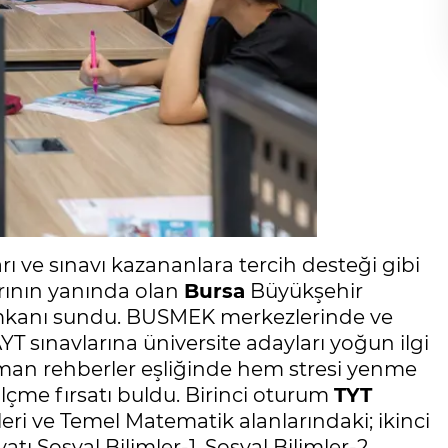
ları ve sınavı kazananlara tercih desteği gibi
rının yanında olan
Bursa
Büyükşehir
 imkanı sundu. BUSMEK merkezlerinde ve
T sınavlarına üniversite adayları yoğun ilgi
zman rehberler eşliğinde hem stresi yenme
lçme fırsatı buldu. Birinci oturum
TYT
leri ve Temel Matematik alanlarındaki; ikinci
tı Sosyal Bilimler-1, Sosyal Bilimler-2,