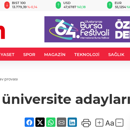
BIST 100
USD
EUR
13.779,39
%-0,14
47,6787
%0,18
55,1254
%
İYASET
SPOR
MAGAZİN
TEKNOLOJİ
SAĞLIK
av provası
üniversite adayları