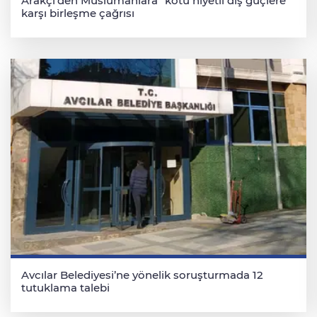
Arakçi'den Müslümanlara "kötü niyetli dış güçlere"
karşı birleşme çağrısı
Avcılar Belediyesi’ne yönelik soruşturmada 12
tutuklama talebi