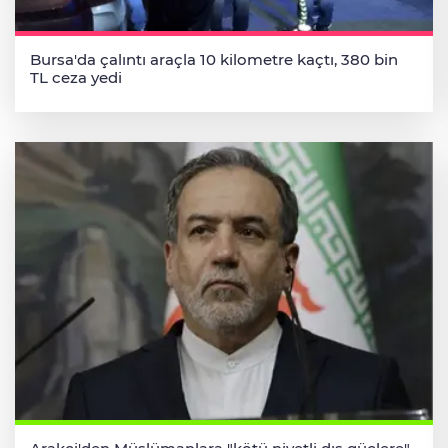
Bursa'da çalıntı araçla 10 kilometre kaçtı, 380 bin
TL ceza yedi