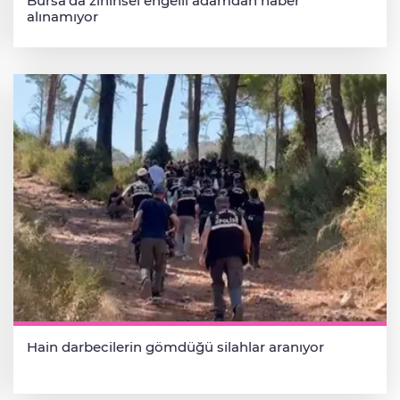
Bursa'da zihinsel engelli adamdan haber
alınamıyor
Hain darbecilerin gömdüğü silahlar aranıyor