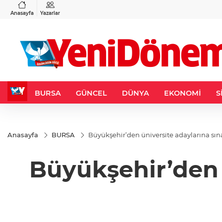
VND
GAU/TRY
3
%-0,22
0,0018
%0,32
6.660,55
%2,59
Anasayfa
Yazarlar
BURSA
GÜNCEL
DÜNYA
EKONOMİ
S
Anasayfa
BURSA
Büyükşehir’den üniversite adaylarına sın
Büyükşehir’den 