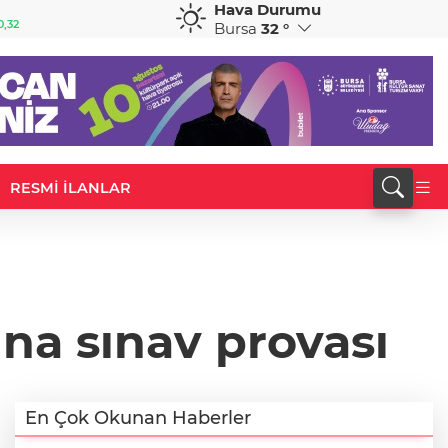
Hava Durumu
GBP
CHF
0,32
64,3468
%0,38
59,0083
%0,82
Bursa
32 °
RESMİ İLANLAR
na sınav provası
En Çok Okunan Haberler