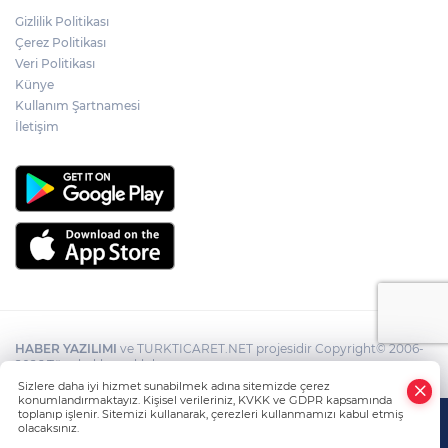
Gizlilik Politikası
Çerez Politikası
Veri Politikası
Künye
Kullanım Şartnamesi
İletişim
HABER YAZILIMI
ve TURKTICARET.NET projesidir Copyright© 2006-
2026 Tüm hakları saklıdır.
Sizlere daha iyi hizmet sunabilmek adına sitemizde çerez
konumlandırmaktayız. Kişisel verileriniz, KVKK ve GDPR kapsamında
toplanıp işlenir. Sitemizi kullanarak, çerezleri kullanmamızı kabul etmiş
olacaksınız.
Anasayfa
Haber Ara
Yazarlar