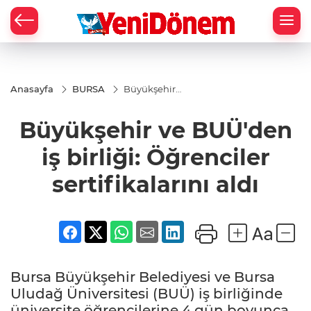
Zİ
Anasayfa
BURSA
Büyükşehir
ve BUÜ'den
iş birliği:
Büyükşehir ve BUÜ'den
Öğrenciler
sertifikalarını
aldı
iş birliği: Öğrenciler
sertifikalarını aldı
Bursa Büyükşehir Belediyesi ve Bursa
Uludağ Üniversitesi (BUÜ) iş birliğinde
üniversite öğrencilerine 4 gün boyunca