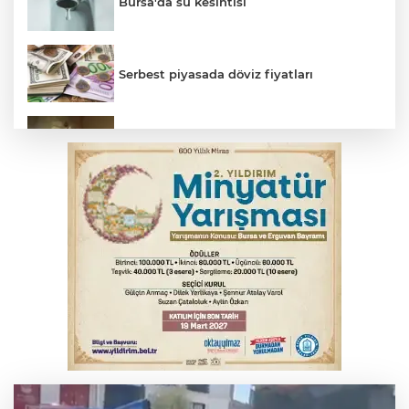
Bursa'da su kesintisi
Serbest piyasada döviz fiyatları
Feci kaza yaşlı çifti hayattan kopardı
Gençlerbirliği, Fenerbahçe maçı
hazırlıklarına başladı
Bursaspor 1. Lig'e fırtına gibi döndü
Serbest piyasada altın fiyatları...