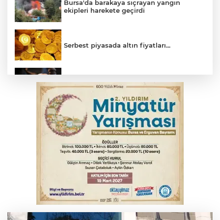
Bursa'da barakaya sıçrayan yangın
ekipleri harekete geçirdi
Serbest piyasada altın fiyatları...
Yargıtay’dan primle çalışanlara müjde
Bursa’da bugün hava nasıl olacak?
Osmangazi’de iş arayanlara destek
TOFAŞ Basketbol'da sağlık kontrolleri
başladı