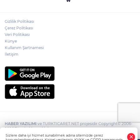
Gizlilik Politikası
Çerez Politikası
Veri Politikası
Künye
Kullanım Şartnamesi
İletişim
HABER YAZILIMI
ve TURKTICARET.NET projesidir Copyright© 2006-
2026 Tüm hakları saklıdır.
Sizlere daha iyi hizmet sunabilmek adına sitemizde çerez
konumlandırmaktayız. Kişisel verileriniz, KVKK ve GDPR kapsamında