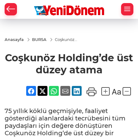
Zİ
Anasayfa
BURSA
Coşkunöz
Holding’de
üst düzey
Coşkunöz Holding’de üst
atama
düzey atama
75 yıllık köklü geçmişiyle, faaliyet
gösterdiği alanlardaki tecrübesini tüm
paydaşları için değere dönüştüren
Coşkunöz Holding’de üst düzey bir