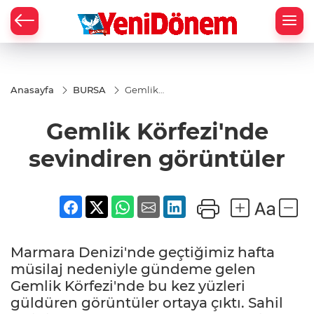
Zİ
Anasayfa
BURSA
Gemlik
Körfezi'nde
sevindiren
Gemlik Körfezi'nde
görüntüler
sevindiren görüntüler
Marmara Denizi'nde geçtiğimiz hafta
müsilaj nedeniyle gündeme gelen
Gemlik Körfezi'nde bu kez yüzleri
güldüren görüntüler ortaya çıktı. Sahil