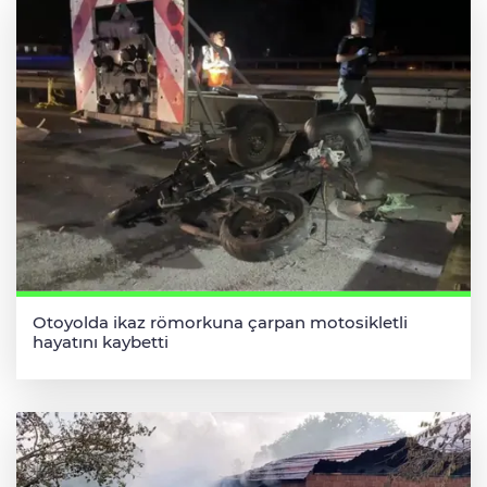
Otoyolda ikaz römorkuna çarpan motosikletli
hayatını kaybetti