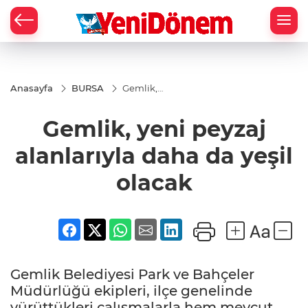
Zİ
Anasayfa
BURSA
Gemlik,
yeni
peyzaj
Gemlik, yeni peyzaj
alanlarıyla
daha da
yeşil
alanlarıyla daha da yeşil
olacak
olacak
Gemlik Belediyesi Park ve Bahçeler
Müdürlüğü ekipleri, ilçe genelinde
yürüttükleri çalışmalarla hem mevcut