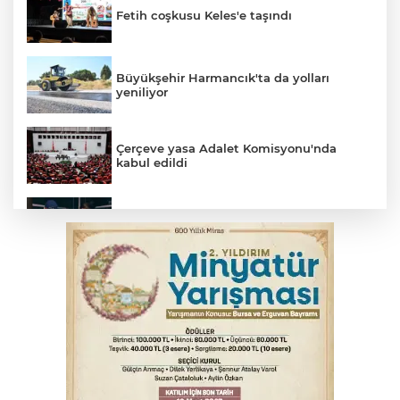
Fetih coşkusu Keles'e taşındı
Büyükşehir Harmancık'ta da yolları
yeniliyor
Çerçeve yasa Adalet Komisyonu'nda
kabul edildi
Bursa’da yasa dışı bahis operasyonu: 3
kişi tutuklandı
İnegöl’de yangın paniği! Apartmana
sıçrayan alevler söndürüldü
Serbest piyasada döviz fiyatları