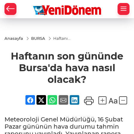
Zİ
Anasayfa
BURSA
Haftanın
son
gününde
Haftanın son gününde
Bursa'da
hava
nasıl
Bursa'da hava nasıl
olacak?
olacak?
Meteoroloji Genel Müdürlüğü, 16 Şubat
Pazar gününün hava durumu tahmin
raporunu yayınladı. Yayınlanan rapora