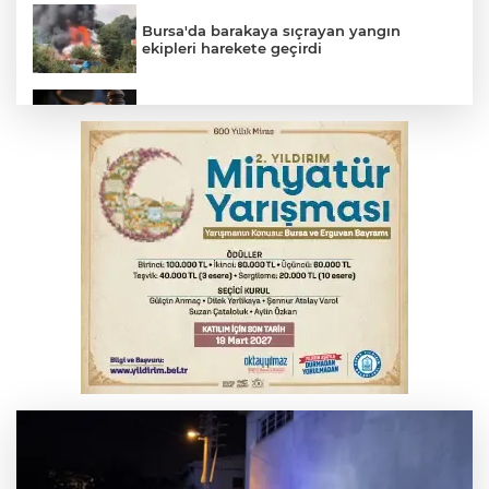
Bursa'da barakaya sıçrayan yangın
ekipleri harekete geçirdi
Yargıtay’dan primle çalışanlara müjde
TOFAŞ Basketbol'da sağlık kontrolleri
başladı
Bursa’da bugün hava nasıl olacak?
Osmangazi’de iş arayanlara destek