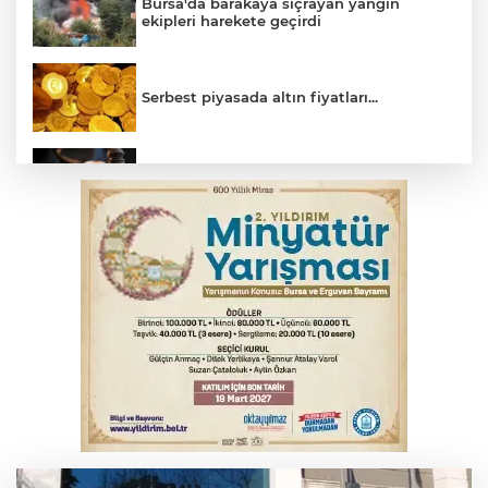
Bursa'da barakaya sıçrayan yangın
ekipleri harekete geçirdi
Serbest piyasada altın fiyatları...
Yargıtay’dan primle çalışanlara müjde
Bursa’da bugün hava nasıl olacak?
Osmangazi’de iş arayanlara destek
TOFAŞ Basketbol'da sağlık kontrolleri
başladı