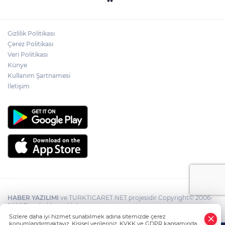
Gizlilik Politikası
Çerez Politikası
Veri Politikası
Künye
Kullanım Şartnamesi
İletişim
HABER YAZILIMI
ve TURKTICARET.NET projesidir Copyright© 2006-
2026 Tüm hakları saklıdır.
Sizlere daha iyi hizmet sunabilmek adına sitemizde çerez
konumlandırmaktayız. Kişisel verileriniz, KVKK ve GDPR kapsamında