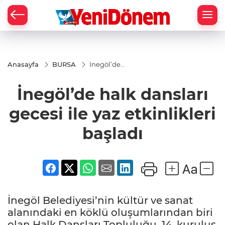
Zİ
Anasayfa
BURSA
İnegöl’de
halk
dansları
İnegöl’de halk dansları
gecesi ile
yaz
etkinlikleri
gecesi ile yaz etkinlikleri
başladı
başladı
İnegöl Belediyesi’nin kültür ve sanat
alanındaki en köklü oluşumlarından biri
olan Halk Dansları Topluluğu, 14. kuruluş