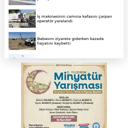
İş makinesinin camına kafasını çarpan
operatör yaralandı
Babasını ziyarete giderken kazada
hayatını kaybetti
Beyaz Saray ile Taylor Swift arasında telif
savaşı
Bursa'da Mustafa Keser'den müzik ve
kahkaha dolu gece
İnegöl'de orman yangını; Havadan ve
karadan müdahale başlatıldı