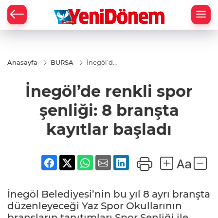
Zİ
Anasayfa
BURSA
İnegöl’de
renkli
spor
İnegöl’de renkli spor
şenliği: 8
branşta
kayıtlar
şenliği: 8 branşta
başladı
kayıtlar başladı
İnegöl Belediyesi’nin bu yıl 8 ayrı branşta
düzenleyeceği Yaz Spor Okullarının
branşların tanıtımları Spor Şenliği ile