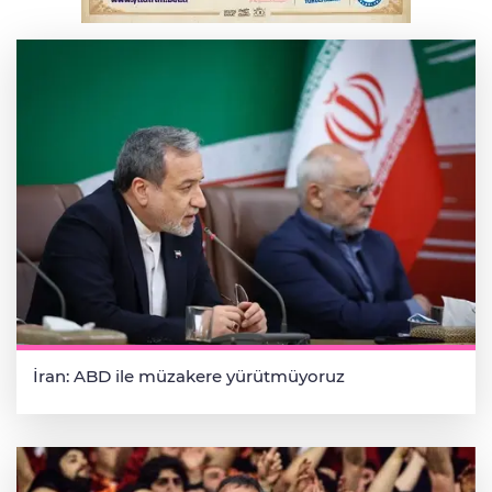
Bursa'da korkutan kazada 4 yaralı
İran: ABD ile müzakere yürütmüyoruz