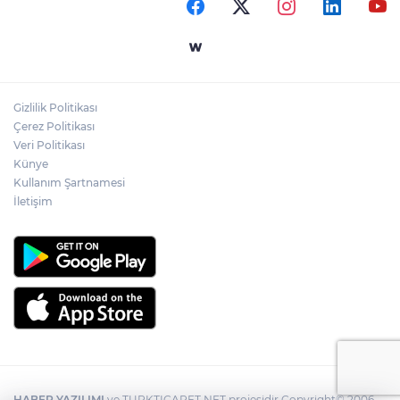
Gizlilik Politikası
Çerez Politikası
Veri Politikası
Künye
Kullanım Şartnamesi
İletişim
HABER YAZILIMI
ve TURKTICARET.NET projesidir Copyright© 2006-