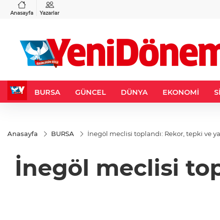
VND
GAU/TRY
3
%-0,22
0,0018
%0,32
6.660,55
%2,59
Anasayfa
Yazarlar
BURSA
GÜNCEL
DÜNYA
EKONOMİ
S
Anasayfa
BURSA
İnegöl meclisi toplandı: Rekor, tepki ve y
İnegöl meclisi to