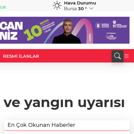
Hava Durumu
GBP
CHF
0,32
64,3468
%0,38
59,0083
%0,82
Bursa
30 °
RESMİ İLANLAR
 ve yangın uyarısı
En Çok Okunan Haberler