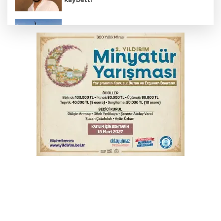
Babasını ziyarete giderken kazada
hayatını kaybetti
Arabesk müziğin acı kaybı! Cansever
sevenlerini yasa boğdu
Bursa'da Mustafa Keser'den müzik ve
kahkaha dolu gece
Otomobil kanala uçtu: 2 yaralı