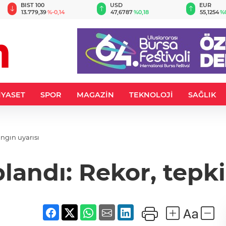
BIST 100
USD
EUR
13.779,39
%-0,14
47,6787
%0,18
55,1254
%
İYASET
SPOR
MAGAZİN
TEKNOLOJİ
SAĞLIK
angın uyarısı
plandı: Rekor, tepki