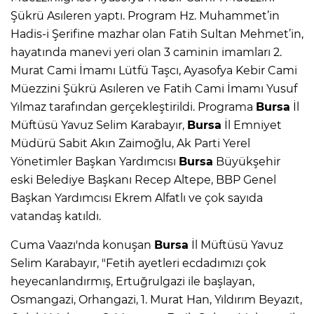
Şükrü Asıleren yaptı. Program Hz. Muhammet’in
Hadis-i Şerifine mazhar olan Fatih Sultan Mehmet’in,
hayatında manevi yeri olan 3 caminin imamları 2.
Murat Cami İmamı Lütfü Taşcı, Ayasofya Kebir Cami
Müezzini Şükrü Asıleren ve Fatih Cami İmamı Yusuf
Yılmaz tarafından gerçekleştirildi. Programa
Bursa
İl
Müftüsü Yavuz Selim Karabayır,
Bursa
İl Emniyet
Müdürü Sabit Akın Zaimoğlu, Ak Parti Yerel
Yönetimler Başkan Yardımcısı
Bursa
Büyükşehir
eski Belediye Başkanı Recep Altepe, BBP Genel
Başkan Yardımcısı Ekrem Alfatlı ve çok sayıda
vatandaş katıldı.
Cuma Vaazı'nda konuşan
Bursa
İl Müftüsü Yavuz
Selim Karabayır, "Fetih ayetleri ecdadımızı çok
heyecanlandırmış, Ertuğrulgazi ile başlayan,
Osmangazi, Orhangazi, 1. Murat Han, Yıldırım Beyazıt,