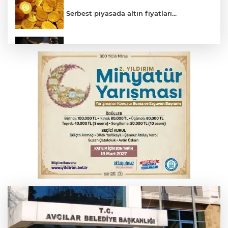
Serbest piyasada altın fiyatları...
Yargıtay’dan primle çalışanlara müjde
Bursa’da bugün hava nasıl olacak?
Osmangazi’de iş arayanlara destek
TOFAŞ Basketbol'da sağlık kontrolleri
başladı