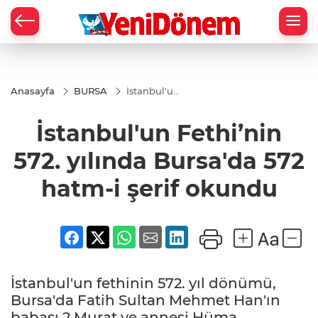
Zİ
Anasayfa
BURSA
İstanbul'un
Fethi’nin
572. yılında
İstanbul'un Fethi’nin
Bursa'da
572 hatm-i
şerif
572. yılında Bursa'da 572
okundu
hatm-i şerif okundu
İstanbul'un fethinin 572. yıl dönümü,
Bursa'da Fatih Sultan Mehmet Han'ın
babası 2.Murat ve annesi Hüma