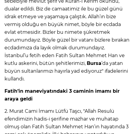
sebebiyle mevlüt şerif ve Kuran-ı Kerim okundu,
dualar edildi. Biz de camaatimiz ile bu güzel günü
idrak etmeye ve yaşamaya çalıştık. Allah’ın bize
vermiş olduğu en büyük nimet, böyle bir ecdada
evlat etmesidir. Bizler bu nimete şükretmek
durumundayız. Böyle güzel bir vatanı bizlere bırakan
ecdadımıza da layık olmak durumundayız.
İstanbul’u fetih eden Fatih Sultan Mehmet Han ve
kutlu askerini, bütün şehitlerimizi,
Bursa
’da yatan
büyün sultanlarımızı hayırla yad ediyoruz" ifadelerini
kullandı.
Fatih’in maneviyatındaki 3 caminin imamı bir
araya geldi
2. Murat Cami İmamı Lütfü Taşcı, "Allah Resulü
efendimizin hadis-i şerifine mazhar ve muhatap
olmuş olan Fatih Sultan Mehmet Han’ın hayatında 3