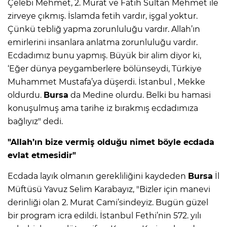
Çelebi Mehmet, 2. Murat ve Fatih Sultan Mehmet ile
zirveye çıkmış. İslamda fetih vardır, işgal yoktur.
Çünkü tebliğ yapma zorunluluğu vardır. Allah’ın
emirlerini insanlara anlatma zorunluluğu vardır.
Ecdadımız bunu yapmış. Büyük bir alim diyor ki,
‘Eğer dünya peygamberlere bölünseydi, Türkiye
Muhammet Mustafa’ya düşerdi. İstanbul , Mekke
oldurdu.
Bursa
da Medine olurdu. Belki bu hamasi
konuşulmuş ama tarihe iz bırakmış ecdadımıza
bağlıyız" dedi.
"Allah’ın bize vermiş olduğu nimet böyle ecdada
evlat etmesidir"
Ecdada layık olmanın gerekliliğini kaydeden
Bursa
İl
Müftüsü Yavuz Selim Karabayız, "Bizler için manevi
derinliği olan 2. Murat Cami’sindeyiz. Bugün güzel
bir program icra edildi. İstanbul Fethi’nin 572. yılı