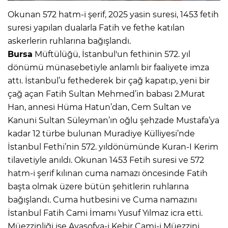
Okunan 572 hatm-i şerif, 2025 yasin suresi, 1453 fetih
suresi yapılan dualarla Fatih ve fethe katılan
askerlerin ruhlarına bağışlandı.
Bursa
Müftülüğü, İstanbul'un fethinin 572. yıl
dönümü münasebetiyle anlamlı bir faaliyete imza
attı. İstanbul’u fethederek bir çağ kapatıp, yeni bir
çağ açan Fatih Sultan Mehmed’in babası 2.Murat
Han, annesi Hüma Hatun’dan, Cem Sultan ve
Kanuni Sultan Süleyman’ın oğlu şehzade Mustafa’ya
kadar 12 türbe bulunan Muradiye Külliyesi’nde
İstanbul Fethi’nin 572. yıldönümünde Kuran-I Kerim
tilavetiyle anıldı. Okunan 1453 Fetih suresi ve 572
hatm-i şerif kılınan cuma namazı öncesinde Fatih
başta olmak üzere bütün şehitlerin ruhlarına
bağışlandı. Cuma hutbesini ve Cuma namazını
İstanbul Fatih Cami İmamı Yusuf Yılmaz icra etti.
Müezzinliği ise Ayasofya-i Kebir Cami-i Müezzini