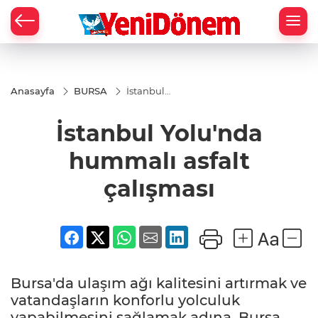
Zİ
Anasayfa
BURSA
İstanbul
Yolu'nda
hummalı
İstanbul Yolu'nda
asfalt
çalışması
hummalı asfalt
çalışması
Bursa'da ulaşım ağı kalitesini artırmak ve
vatandaşların konforlu yolculuk
yapabilmesini sağlamak adına, Bursa