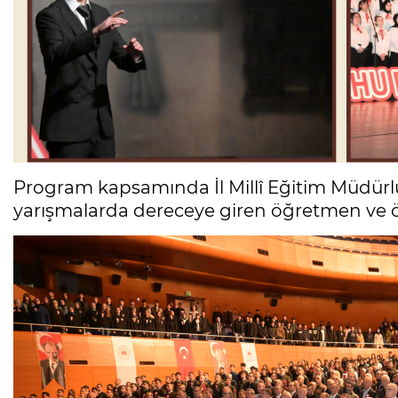
Program kapsamında İl Millî Eğitim Müdürl
yarışmalarda dereceye giren öğretmen ve öğ