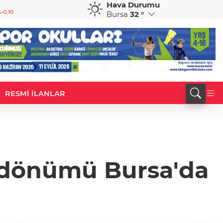
Hava Durumu
GBP
CHF
-0,10
64,1516
%0,14
58,5605
%-0,62
Bursa
32 °
RESMİ İLANLAR
ıl dönümü Bursa'da