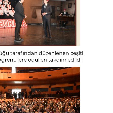
üğü tarafından düzenlenen çeşitli
rencilere ödülleri takdim edildi.