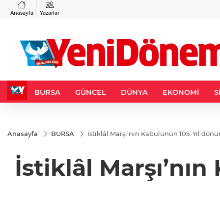
VND
GAU/TRY
6
%0,37
0,0018
%0,10
6.489,05
%-0,11
Anasayfa
Yazarlar
BURSA
GÜNCEL
DÜNYA
EKONOMİ
S
Anasayfa
BURSA
İstiklâl Marşı’nın Kabulünün 105. Yıl dön
İstiklâl Marşı’nı