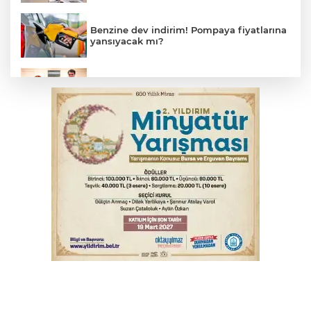
Benzine dev indirim! Pompaya fiyatlarına
yansıyacak mı?
Bakan Gürlek, Uğur Mumcu’nun ailesi ile
bir araya geldi
Bursa'da alkollü sürücü mahalleyi savaş
alanına çevirdi
Serbest piyasada altın fiyatları...
Serbest piyasada döviz fiyatları