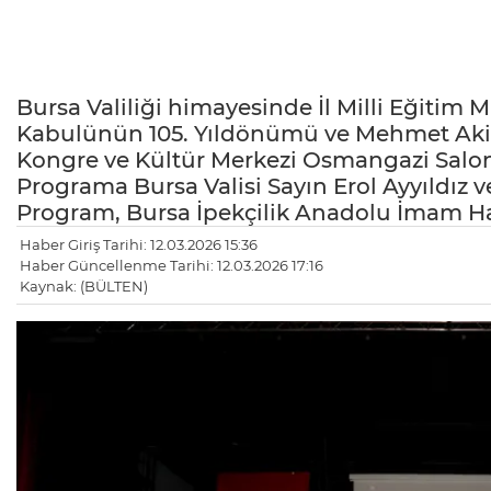
Bursa Valiliği himayesinde İl Milli Eğitim 
Kabulünün 105. Yıldönümü ve Mehmet Aki
Kongre ve Kültür Merkezi Osmangazi Salonu
Programa Bursa Valisi Sayın Erol Ayyıldız v
Program, Bursa İpekçilik Anadolu İmam Hat
Haber Giriş Tarihi: 12.03.2026 15:36
Haber Güncellenme Tarihi: 12.03.2026 17:16
Kaynak: (BÜLTEN)