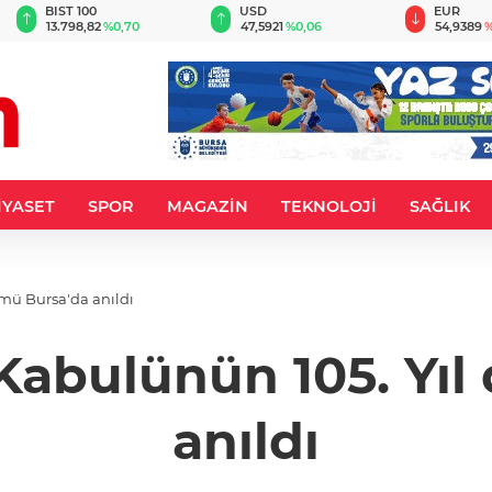
BIST 100
USD
EUR
13.798,82
%0,70
47,5921
%0,06
54,9389
%
İYASET
SPOR
MAGAZİN
TEKNOLOJİ
SAĞLIK
ümü Bursa'da anıldı
n Kabulünün 105. Y
anıldı