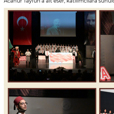
Acanur Tayfun’a ait eser, katılımcılara sunul