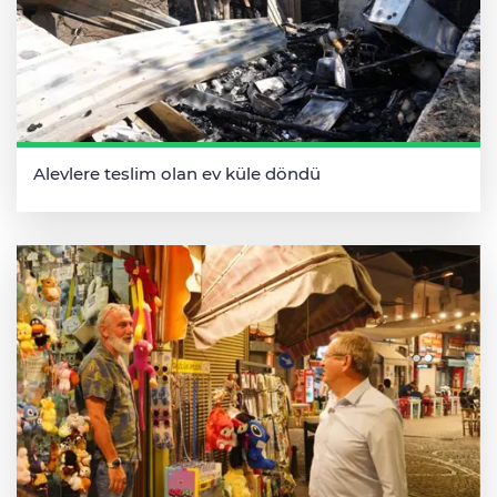
Alevlere teslim olan ev küle döndü