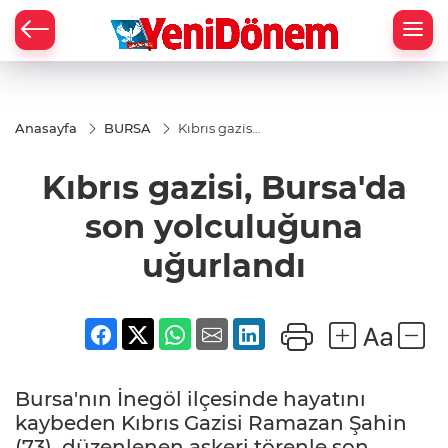
Zİ
Anasayfa
BURSA
Kıbrıs gazisi,
Bursa'da
son
Kıbrıs gazisi, Bursa'da
yolculuğuna
uğurlandı
son yolculuğuna
uğurlandı
Bursa'nın İnegöl ilçesinde hayatını
kaybeden Kıbrıs Gazisi Ramazan Şahin
(73), düzenlenen askeri törenle son