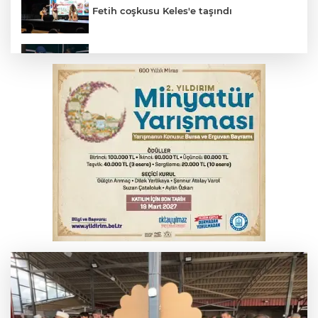
Fetih coşkusu Keles'e taşındı
Bursa’da yasa dışı bahis operasyonu: 3
kişi tutuklandı
İnegöl’de yangın paniği! Apartmana
sıçrayan alevler söndürüldü
Elektrik akımına kapılan işçi hayatını
kaybetti
Serbest piyasada döviz fiyatları