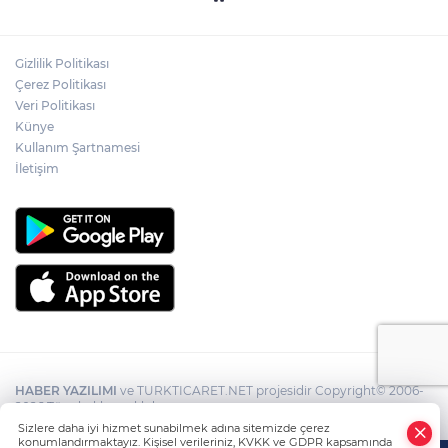
Gizlilik Politikası
Çerez Politikası
Veri Politikası
Künye
Kullanım Şartnamesi
İletişim
HABER YAZILIMI
ve TURKTICARET.NET projesidir Copyright© 2006-
2026 Tüm hakları saklıdır.
Sizlere daha iyi hizmet sunabilmek adına sitemizde çerez
konumlandırmaktayız. Kişisel verileriniz, KVKK ve GDPR kapsamında