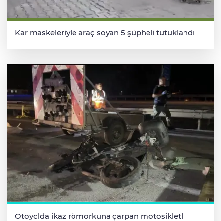
Kar maskeleriyle araç soyan 5 şüpheli tutuklandı
Otoyolda ikaz römorkuna çarpan motosikletli