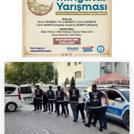
İnegöl’de yangın paniği! Apartmana
sıçrayan alevler söndürüldü
Serbest piyasada döviz fiyatları
Otomobil kanala uçtu: 2 yaralı