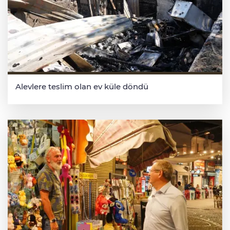
Alevlere teslim olan ev küle döndü