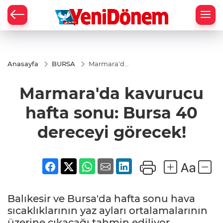
Zİ
Anasayfa
BURSA
Marmara'da
kavurucu
hafta sonu:
Marmara'da kavurucu
Bursa 40
dereceyi
görecek!
hafta sonu: Bursa 40
dereceyi görecek!
Balıkesir ve Bursa'da hafta sonu hava
sıcaklıklarının yaz ayları ortalamalarının
üzerine çıkacağı tahmin ediliyor.