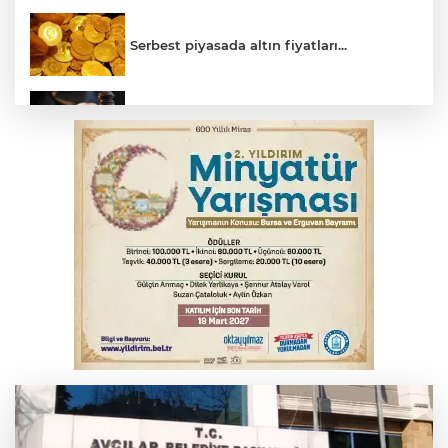
Serbest piyasada altın fiyatları...
Yargıtay’dan primle çalışanlara müjde
Bursa’da bugün hava nasıl olacak?
Osmangazi’de iş arayanlara destek
TOFAŞ Basketbol'da sağlık kontrolleri
başladı