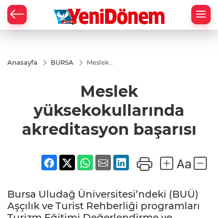
Zİ
Anasayfa
BURSA
Meslek
yüksekokullarında
akreditasyon
Meslek
başarısı
yüksekokullarında
akreditasyon başarısı
Bursa Uludağ Üniversitesi’ndeki (BUÜ)
Aşçılık ve Turist Rehberliği programları
Turizm Eğitimi Değerlendirme ve