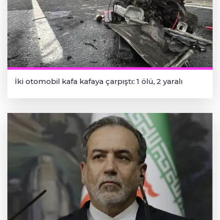
İki otomobil kafa kafaya çarpıştı: 1 ölü, 2 yaralı