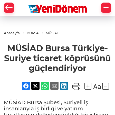
Zİ
Anasayfa
BURSA
MÜSİAD
Bursa
Türkiye-
MÜSİAD Bursa Türkiye-
Suriye ticaret
köprüsünü
güçlendiriyor
Suriye ticaret köprüsünü
güçlendiriyor
MÜSİAD Bursa Şubesi, Suriyeli iş
insanlarıyla iş birliği ve yatırım
fırsatlarının değerlendirildiği bir istişare