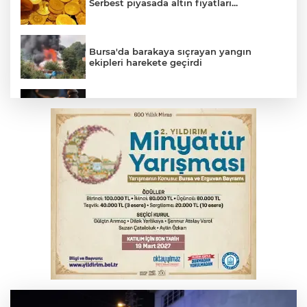
Serbest piyasada altın fiyatları...
Bursa'da barakaya sıçrayan yangın
ekipleri harekete geçirdi
Yargıtay’dan primle çalışanlara müjde
TOFAŞ Basketbol'da sağlık kontrolleri
başladı
Bursa’da bugün hava nasıl olacak?
Osmangazi’de iş arayanlara destek