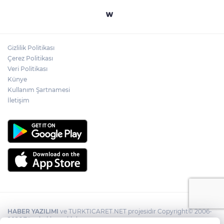
Gizlilik Politikası
Çerez Politikası
Veri Politikası
Künye
Kullanım Şartnamesi
İletişim
HABER YAZILIMI
ve TURKTICARET.NET projesidir Copyright© 2006-
2026 Tüm hakları saklıdır.