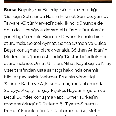
Bursa
Büyükşehir Belediyesi’nin düzenlediği
‘Güneşin Sofrasında Nâzım Hikmet Sempozyumu’,
Tayyare Kültür Merkezi’ndeki ikinci gününde de
dolu dolu içeriğiyle devam etti. Deniz Durukan’ın
yönettiği ‘İçerik ile Biçimde Devrim’ konulu birinci
oturumda, Göksel Aymaz, Gonca Özmen ve Gülce
Başer konuşmacı olarak yer aldı. Gökhan Atılgan’ın
Moderatörlüğünü üstlendiği ‘Destanlar’ adlı ikinci
oturumda ise, Umut Ünalan, Nihat Kayabaşı ve Nilay
Özer tarafından usta sanatçı hakkında önemli
bilgiler paylaşıldı. Mehmet Erte’nin yönettiği
‘Şiirinde Kadın ve Aşk’ konulu üçüncü oturumda,
Süreyya Akçay, Turgay Fişekçi, Haydar Ergülen ve
Betül Dünder konuşma yaptı. Ömer Türkeş’in
moderatörlüğünü üstlendiği ‘Tiyatro-Sinema-
Roman’ konulu dördüncü oturumda ise, Metin