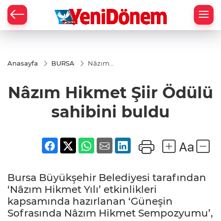
Zİ
Anasayfa
BURSA
Nâzım
Hikmet
Şiir
Nâzım Hikmet Şiir Ödülü
Ödülü
sahibini
buldu
sahibini buldu
Bursa Büyükşehir Belediyesi tarafından
‘Nâzım Hikmet Yılı’ etkinlikleri
kapsamında hazırlanan ‘Güneşin
Sofrasında Nâzım Hikmet Sempozyumu’,