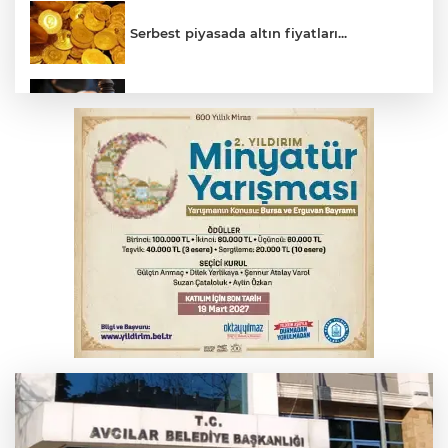
Serbest piyasada altın fiyatları...
Yargıtay’dan primle çalışanlara müjde
Bursa’da bugün hava nasıl olacak?
Osmangazi’de iş arayanlara destek
TOFAŞ Basketbol'da sağlık kontrolleri
başladı