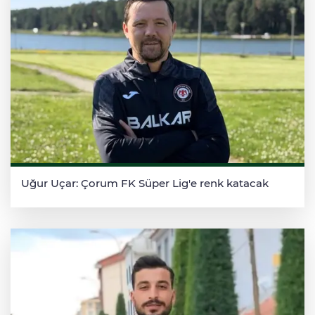
Uğur Uçar: Çorum FK Süper Lig'e renk katacak