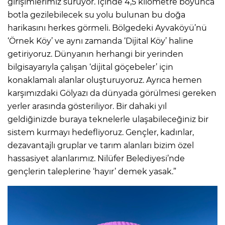
girişimlerimiz sürüyor. İçinde 4,5 kilometre boyunca
botla gezilebilecek su yolu bulunan bu doğa
harikasını herkes görmeli. Bölgedeki Ayvaköyü’nü
‘Örnek Köy’ ve aynı zamanda ‘Dijital Köy’ haline
getiriyoruz. Dünyanın herhangi bir yerinden
bilgisayarıyla çalışan ‘dijital göçebeler’ için
konaklamalı alanlar oluşturuyoruz. Ayrıca hemen
karşımızdaki Gölyazı da dünyada görülmesi gereken
yerler arasında gösteriliyor. Bir dahaki yıl
geldiğinizde buraya teknelerle ulaşabileceğiniz bir
sistem kurmayı hedefliyoruz. Gençler, kadınlar,
dezavantajlı gruplar ve tarım alanları bizim özel
hassasiyet alanlarımız. Nilüfer Belediyesi’nde
gençlerin taleplerine ‘hayır’ demek yasak.”