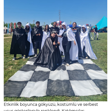
Etkinlik boyunca gökyüzü, kostümlü ve serbest
uçuş gösterileriyle renklendi. Katılımcılar;