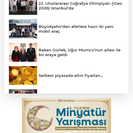
22. Uluslararası Coğrafya Olimpiyatı (iGeo
2026) İstanbul'da
Büyükşehir'den afetlere hazır iki yeni
mobil araç
Bakan Gürlek, Uğur Mumcu’nun ailesi ile
bir araya geldi
Serbest piyasada altın fiyatları...
Bursa’da bugün hava nasıl olacak?
Osmangazi’de iş arayanlara destek