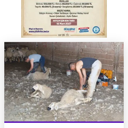
Yargıtay’dan primle çalışanlara müjde
YENİ Parti Genel Başkanı Özel'den
Çerçeve Yasa yorumu