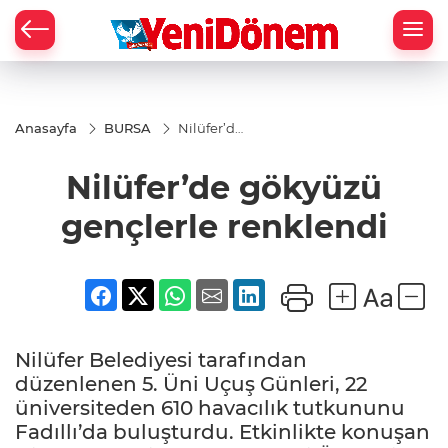
Zİ
Anasayfa
BURSA
Nilüfer’de
gökyüzü
gençlerle
Nilüfer’de gökyüzü
renklendi
gençlerle renklendi
Nilüfer Belediyesi tarafından
düzenlenen 5. Üni Uçuş Günleri, 22
üniversiteden 610 havacılık tutkununu
Fadıllı’da buluşturdu. Etkinlikte konuşan