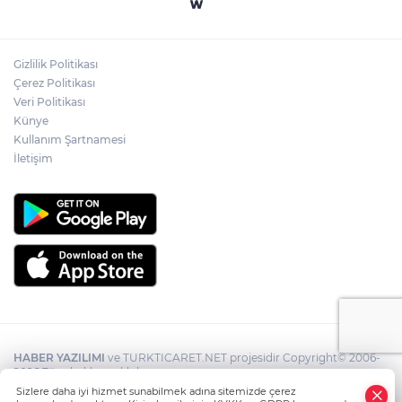
Gizlilik Politikası
Çerez Politikası
Veri Politikası
Künye
Kullanım Şartnamesi
İletişim
HABER YAZILIMI
ve TURKTICARET.NET projesidir Copyright© 2006-
2026 Tüm hakları saklıdır.
Sizlere daha iyi hizmet sunabilmek adına sitemizde çerez