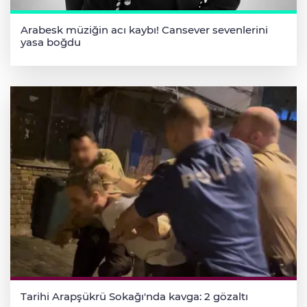
Arabesk müziğin acı kaybı! Cansever sevenlerini
yasa boğdu
Tarihi Arapşükrü Sokağı'nda kavga: 2 gözaltı