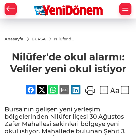
Zİ
Anasayfa
BURSA
Nilüfer'de
okul
alarmı:
Nilüfer'de okul alarmı:
Veliler
yeni okul
istiyor
Veliler yeni okul istiyor
Bursa'nın gelişen yeni yerleşim
bölgelerinden Nilüfer ilçesi 30 Ağustos
Zafer Mahallesi sakinleri bölgeye yeni
okul istiyor. Mahallede bulunan Şehit J.