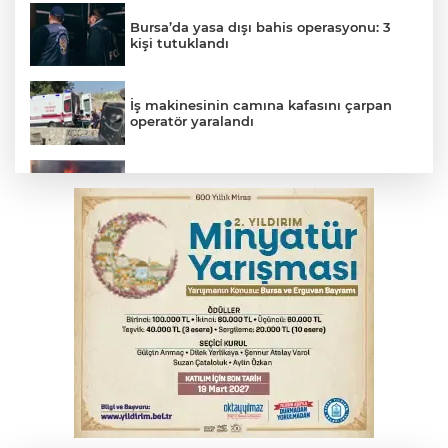
Bursa’da yasa dışı bahis operasyonu: 3
kişi tutuklandı
İş makinesinin camına kafasını çarpan
operatör yaralandı
İnegöl’de yangın paniği! Apartmana
sıçrayan alevler söndürüldü
Otomobil kanala uçtu: 2 yaralı
Bursa'da Mustafa Keser'den müzik ve
kahkaha dolu gece
Elektrik akımına kapılan işçi hayatını
kaybetti